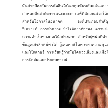
มันช่วยป้องกันการตัดสินใจโดยหุนหันพลันแล่นแล
กำหนดขีดจำกัดการชนะและการแพ้ที่ชัดเจนช่วยให้
สำหรับโอกาสในอนาคต องค์ประกอบสำคัญอีกประ
วิเคราะห์ การทำความเข้าใจอัตราต่อรอง ความน่า
ความสำเร็จของคุณได้อย่างมาก สำหรับผู้พนันกีฬ
ข้อมูลเชิงลึกที่มีค่าได้ ผู้เล่นคาสิโนควรทำความคุ้
และโป๊กเกอร์ การเรียนรู้ว่าเมื่อใดควรเสี่ยงและเมื่
การฝึกฝนและประสบการณ์