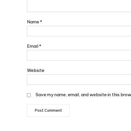
Name
*
Email
*
Website
Save my name, email, and website in this brow