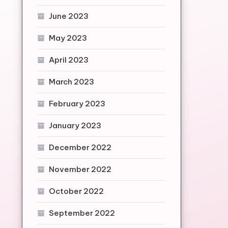
June 2023
May 2023
April 2023
March 2023
February 2023
January 2023
December 2022
November 2022
October 2022
September 2022