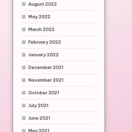
August 2022
May 2022
March 2022
February 2022
January 2022
December 2021
November 2021
October 2021
July 2021
June 2021
May 2021