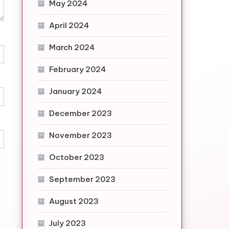
May 2024
April 2024
March 2024
February 2024
January 2024
December 2023
November 2023
October 2023
September 2023
August 2023
July 2023