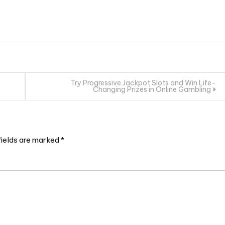
Try Progressive Jackpot Slots and Win Life-
Changing Prizes in Online Gambling
fields are marked
*