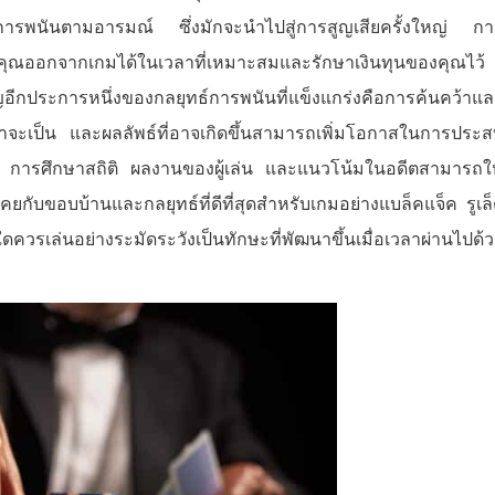
ะการพนันตามอารมณ์ ซึ่งมักจะนำไปสู่การสูญเสียครั้งใหญ่ กา
คุณออกจากเกมได้ในเวลาที่เหมาะสมและรักษาเงินทุนของคุณไว้
การหนึ่งของกลยุทธ์การพนันที่แข็งแกร่งคือการค้นคว้าแล
จะเป็น และผลลัพธ์ที่อาจเกิดขึ้นสามารถเพิ่มโอกาสในการประส
า การศึกษาสถิติ ผลงานของผู้เล่น และแนวโน้มในอดีตสามารถให
นเคยกับขอบบ้านและกลยุทธ์ที่ดีที่สุดสำหรับเกมอย่างแบล็คแจ็ค รูเล
อใดควรเล่นอย่างระมัดระวังเป็นทักษะที่พัฒนาขึ้นเมื่อเวลาผ่านไปด้