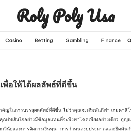
Roly Poly Usa
Casino
Betting
Gambling
Finance
อให้ได้ผลลัพธ์ที่ดีขึ้น
ำคัญในการบรรลุผลลัพธ์ที่ดีขึ้น ไม่ว่าคุณจะเดิมพันกีฬา เกมคาสิ
คุณตัดสินใจอย่างมีข้อมูลแทนที่จะพึ่งพาโชคเพียงอย่างเดียว กุญ
นจากวินัยและการจัดการเงินทุน การกำหนดงบประมาณและยึดมั่นก