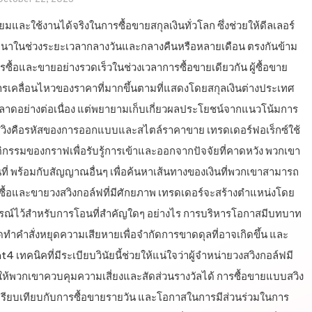
ยมและใช้งานได้จริงในการซื้อขายสกุลเงินทั่วโลก ซึ่งช่วยให้ดีลเลอร์
าในช่วงระยะเวลากลางวันและกลางคืนหรือหลายเดือน ตรงกันข้าม
ารซื้อและขายอย่างรวดเร็วในช่วงเวลาการซื้อขายเดียวกัน ผู้ซื้อขาย
ารเคลื่อนไหวของราคาที่มากขึ้นตามที่แสดงโดยสกุลเงินต่างประเทศ
ตลาดอย่างต่อเนื่อง แต่พยายามเก็บเกี่ยวผลประโยชน์จากแนวโน้มการ
สวิงคือรหัสของการออกแบบและสไตล์ราคาขาย เทรดเดอร์ฟอเร็กซ์ใช้
รรมของกราฟเพื่อรับรู้การเข้าและออกจากปัจจัยที่คาดหวัง พวกเขา
ที่ พร้อมกับสัญญาณอื่นๆ เพื่อค้นหาเส้นทางของเงินที่พวกเขาสามารถ
การซื้อและขายวงสวิงกอล์ฟที่มีศักยภาพ เทรดเดอร์จะสร้างตำแหน่งโดย
รณ์ไว้สำหรับการโอนที่สำคัญใดๆ อย่างไร การบริหารโอกาสมีบทบาท
ำคำสั่งหยุดความเสียหายเพื่อจำกัดการขาดดุลที่อาจเกิดขึ้น และ
ทคนิคที่มีระเบียบวินัยนี้ช่วยให้แน่ใจว่าผู้จำหน่ายวงสวิงกอล์ฟมี
ให้พวกเขาควบคุมความเสี่ยงและสัดส่วนรางวัลได้ การซื้อขายแบบสวิง
เปรียบเทียบกับการซื้อขายรายวัน และโอกาสในการมีส่วนร่วมในการ