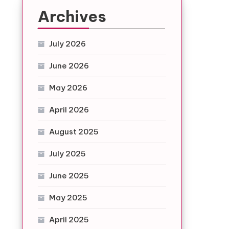
Archives
July 2026
June 2026
May 2026
April 2026
August 2025
July 2025
June 2025
May 2025
April 2025