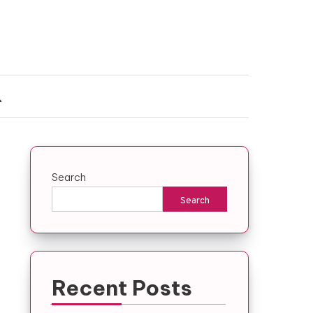
Search
Search
Recent Posts