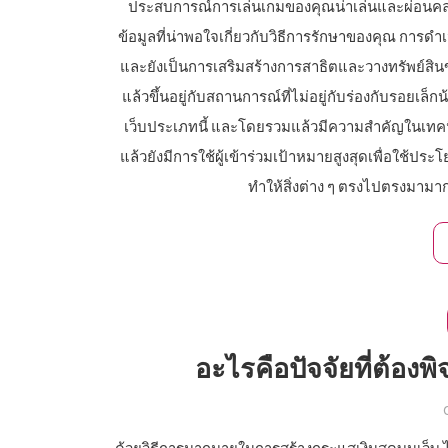
ประสบการณ์การเล่นเกมของคุณน่าเล่นและผ่อนคลายมาก
ข้อมูลที่น่าพอใจเกี่ยวกับวิธีการรักษาของคุณ การด
และยังเป็นการเสริมสร้างการสาธิตและวางทรัพย์สินขอ
แล้วขึ้นอยู่กับสถานการณ์ที่ไม่อยู่กับร่องกับรอยเล็ก
เว็บประเภทนี้ และโดยรวมแล้วมีความสำคัญในเทคน
แล้วยังมีการใช้ผู้เข้าร่วมเป้าหมายสูงสุดเพื่อใช้
ทำให้สิ่งต่าง ๆ ตรงไปตรงมามา
อะไรคือปัจจัยที่ต้อ