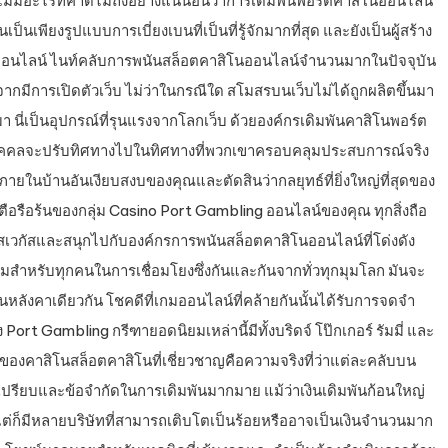
ม่มีอะไรที่คาดไม่ถึงอย่างแน่นอนว่าการเดิมพันพอร์ตคาสิโนออนไลน์
นเพียงรูปแบบการเบี่ยงเบนที่เป็นที่รู้จักมากที่สุด และยังเป็นผู้สร้าง
กมออนไลน์ ไนท์คลับการพนันสล็อตคาสิโนออนไลน์จำนวนมากในปัจจุบัน
เนื่องจากมีการเปิดตัวเว็บ ไม่ว่าในกรณีใด สโมสรบนเว็บไม่ได้ถูกผลิตขึ้นมา
นมา นี่เป็นอุปกรณ์ที่รุนแรงจากโลกเว็บ ด้วยองค์กรเดิมพันคาสิโนพอร์ต
่บุคคลจะปรับทิศทางไปในทิศทางที่พวกเขาครอบคลุมประสบการณ์จริง
ายในบ้านอันเงียบสงบของคุณและตัดสินว่ากลยุทธ์ที่ยิ่งใหญ่ที่สุดของ
อรือร้นของกลุ่ม Casino Port Gambling ออนไลน์ของคุณ ทุกสิ่งถือ
มชมสเวกัสและสนุกไปกับองค์กรการพนันสล็อตคาสิโนออนไลน์ที่โด่งดัง
่ยมสำหรับทุกคนในการเชื่อมโยงซึ่งกันและกันจากทั่วทุกมุมโลก มันจะ
บนหลังคาเดียวกัน โชคดีที่เกมออนไลน์ที่คล้ายกันนั้นได้รับการจดจำ
ง Port Gambling กรีฑายอดนิยมเหล่านี้มีทั้งบริดจ์ โป๊กเกอร์ รัมมี่ และ
งของคาสิโนสล็อตคาสิโนที่เชี่ยวชาญคือความจริงที่ว่าแต่ละคลับบน
ด้เปรียบและข้อจำกัดในการเดิมพันมากมาย แม้ว่าเงินเดิมพันก้อนใหญ่
 แต่ก็มีหลายบริษัทที่สามารถเติบโตเป็นร้อยหรืออาจเป็นเงินจำนวนมาก