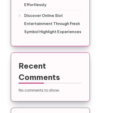
Effortlessly
Discover Online Slot
Entertainment Through Fresh
Symbol Highlight Experiences
Recent
Comments
No comments to show.