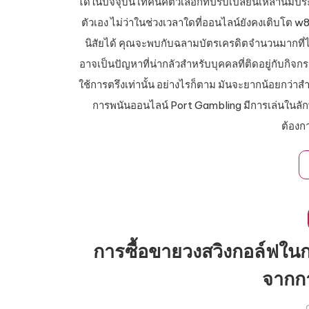
ได้ในปัจจุบัน เทคนิคตัวเลือกที่ปรับเปลี่ยนเหล่านี
ตัวเอง ไม่ว่าในช่วงเวลาใดที่ออนไลน์ยังคงเติบโต w
นิสัยได้ คุณจะพบกับฉลามบัตรเครดิตจำนวนมากที่ไม่
อาจเป็นปัญหาที่น่ากลัวสำหรับบุคคลที่ติดอยู่กับกิจก
ใช้การตรึงเท่านั้น อย่างไรก็ตาม มันจะยากน้อยกว
การพนันออนไลน์ Port Gambling มีการเล่นในลักษณ
ต้องกา
การซื้อขายวงสวิงกอล์ฟในก
จากก