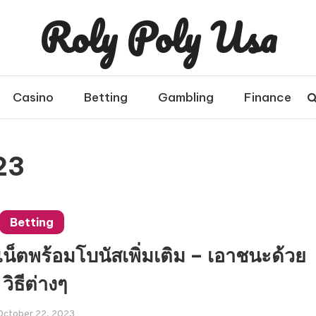
Roly Poly Usa
Casino
Betting
Gambling
Finance
23
Betting
เน็ตพร้อมโบนัสเพิ่มเติม – เอาชนะด้วย
วิธีต่างๆ
October 22, 2023