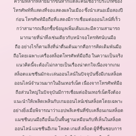
ความหลากหลายมากขึ้นหากแต่ละคนเชื่อว่าประเภทของ
โทรศัพท์ที่แสดงที่จอแสดงผลในเมือง ซึ่งนำเสนอเมื่อสองปี
ก่อน โทรศัพท์มือถือที่แสดงมีการเชื่อมต่อออนไลน์ที่เร็ว
กว่าสามารถเลือกซื้อข้อมูลเพิ่มเติมและมีความสามารถ
มากมายที่น่าทึ่งเช่นเดียวกับหน้าจอโทรทัศน์บนมือ
ถือ อย่างไรก็ตามสิ่งที่น่าตื่นเต้นมากคือการคิดเดิมพันมือ
ถือโดยเฉพาะเครื่องสล็อตโทรศัพท์มือถือ ในความเป็นจริง
แนวคิดนี้จะต้องไม่กลายเป็นเรื่องน่าตกใจเนื่องจากเกม
สล็อตแมชชีนมักจะเล่นออนไลน์ในปัจจุบันซึ่งมีเกมสล็อต
ออนไลน์จำนวนมากในอินเทอร์เน็ต เนื่องจากโทรศัพท์มือ
ถือส่วนใหญ่ในปัจจุบันมีการเชื่อมต่ออินเทอร์เน็ตจึงต้อง
แนะนำให้เพลิดเพลินกับเกมออนไลน์เช่นสล็อตโดยเฉพาะ
อย่างยิ่งเมื่อพิจารณาว่าแอปพลิเคชันที่ขับเคลื่อนเกมสล็อต
แมชชีนบนมือถือนั้นเป็นพื้นฐานเหมือนกับที่เห็นในสล็อต
ออนไลน์ แมชชีนอีเกม โหลด เกมส์ สล็อต ผู้ที่ชื่นชอบการ