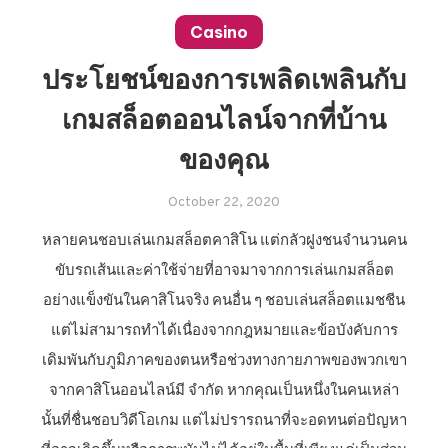
Casino
ประโยชน์ของการเพลิดเพลินกับ
เกมสล็อตออนไลน์จากที่บ้าน
ของคุณ
October 22, 2020
หลายคนชอบเล่นเกมสล็อตคาสิโน แต่กลัวฝูงชนจำนวนคน
ขับรถเส้นและค่าใช้จ่ายที่อาจมาจากการเล่นเกมสล็อต
อย่างแข็งขันในคาสิโนจริง คนอื่น ๆ ชอบเล่นสล็อตแมชชีน
แต่ไม่สามารถทำได้เนื่องจากกฎหมายและข้อบังคับการ
เดิมพันกับภูมิภาคของตนหรือช่วงทางกายภาพของพวกเขา
จากคาสิโนออนไลน์มี จำกัด หากคุณเป็นหนึ่งในคนเหล่า
นั้นที่ชื่นชอบวิดีโอเกม แต่ไม่ปรารถนาที่จะอดทนต่อปัญหา