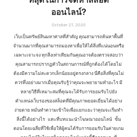
ออนไลน์?
October 27, 2020
เว็บเป็นทรัพย์สินมหาศาลที่สำคัญ คุณสามารถค้นหาพื้นที่
จำนวนมากที่คุณสามารถมองหาเพื่อให้ได้สิ่งที่แน่นอนหรือ
เฉพาะเจาะจง ทุกสิ่งเท่าเทียมกันคุณอาจต้องตรวจสอบว่า
คุณสามารถปรากฏตัวในสถานการณ์ที่ถูกต้องได้โดยไม่
ต้องมีความไม่สะดวกเล็กน้อยอยู่ตรงกลาง นี่คือสิ่งที่คุณไม่
ควรทึ่งอย่างมากเมื่อคุณรับรู้ว่าคุณจะพยายามทำอะไร มี
หลายวิธีที่เหมาะสมที่คุณจะได้รับการยอมรับไปยัง
ตำแหน่งเว็บรองของสล็อตที่มีคุณภาพยอดเยี่ยมได้อย่าง
ง่ายดาย หมั่นทำความเข้าใจเพื่อแยกแยะว่าคุณจะเริ่มทำ
สิ่งนี้ได้อย่างไร แตะที่บทแนะนำโฆษณาออนไลน์ ขั้น
ตอนโดยเฉลี่ยที่ใช้เพื่อให้ผู้คนได้รับการยอมรับในค่ายเกม