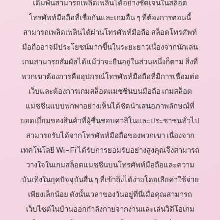
เดิมพันสามารถเพลิดเพลินได้อย่างชัดเจนในสล็อต
โทรศัพท์มือถือที่เชื่อกันและเกมอื่น ๆ ที่ต้องการตอนนี้
สามารถเพลิดเพลินได้ผ่านโทรศัพท์มือถือ สล็อตโทรศัพท์
มือถืออาจมีประโยชน์มากขึ้นในระยะยาวเนื่องจากนักเล่น
เกมสามารถสัมผัสได้แม้ว่าจะยืนอยู่ในส่วนหนึ่งก็ตาม สิ่งที่
พวกเขาต้องการคืออุปกรณ์โทรศัพท์มือถือที่มีการเชื่อมต่อ
เว็บและต้องการเกมสล็อตแมชชีนบนมือถือ เกมสล็อต
แมชชีนแบบพกพาอย่างเห็นได้ชัดนำเสนอภาพลักษณ์ที่
ยอดเยี่ยมของสินค้าที่ผู้ชื่นชอบคาสิโนและประชาชนทั่วไป
สามารถรับได้จากโทรศัพท์มือถือของพวกเขา เนื่องจาก
เทคโนโลยี Wi-Fi ได้รับการยอมรับอย่างสูงคุณจึงสามารถ
วางใจในเกมสล็อตแมชชีนบนโทรศัพท์มือถือและความ
บันเทิงในยุคปัจจุบันอื่น ๆ ที่เข้าถึงได้ง่ายโดยเสียค่าใช้จ่าย
เพียงเล็กน้อย ดังนั้นเวลาของวันอยู่ที่นี่เมื่อคุณสามารถ
เว็บไซต์ในบ้านออกกำลังกายจากงานและเล่นวิดีโอเกม