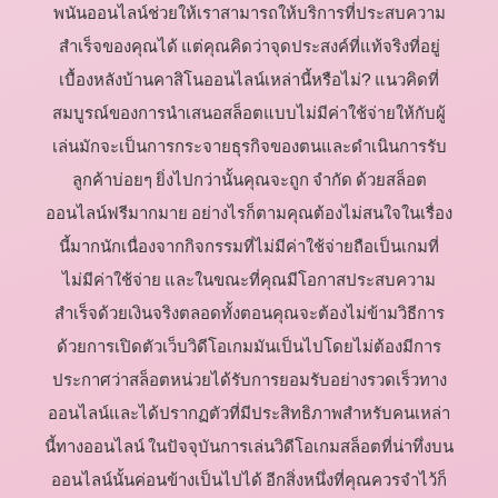
พนันออนไลน์ช่วยให้เราสามารถให้บริการที่ประสบความ
สำเร็จของคุณได้ แต่คุณคิดว่าจุดประสงค์ที่แท้จริงที่อยู่
เบื้องหลังบ้านคาสิโนออนไลน์เหล่านี้หรือไม่? แนวคิดที่
สมบูรณ์ของการนำเสนอสล็อตแบบไม่มีค่าใช้จ่ายให้กับผู้
เล่นมักจะเป็นการกระจายธุรกิจของตนและดำเนินการรับ
ลูกค้าบ่อยๆ ยิ่งไปกว่านั้นคุณจะถูก จำกัด ด้วยสล็อต
ออนไลน์ฟรีมากมาย อย่างไรก็ตามคุณต้องไม่สนใจในเรื่อง
นี้มากนักเนื่องจากกิจกรรมที่ไม่มีค่าใช้จ่ายถือเป็นเกมที่
ไม่มีค่าใช้จ่าย และในขณะที่คุณมีโอกาสประสบความ
สำเร็จด้วยเงินจริงตลอดทั้งตอนคุณจะต้องไม่ข้ามวิธีการ
ด้วยการเปิดตัวเว็บวิดีโอเกมมันเป็นไปโดยไม่ต้องมีการ
ประกาศว่าสล็อตหน่วยได้รับการยอมรับอย่างรวดเร็วทาง
ออนไลน์และได้ปรากฏตัวที่มีประสิทธิภาพสำหรับคนเหล่า
นี้ทางออนไลน์ ในปัจจุบันการเล่นวิดีโอเกมสล็อตที่น่าทึ่งบน
ออนไลน์นั้นค่อนข้างเป็นไปได้ อีกสิ่งหนึ่งที่คุณควรจำไว้ก็