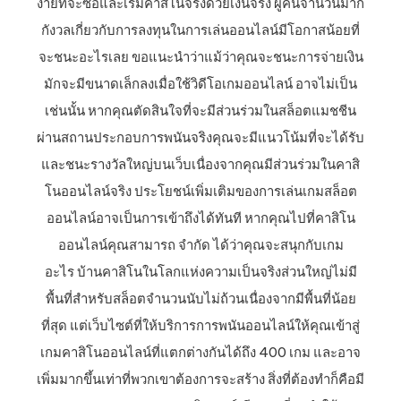
ง่ายที่จะซื้อและเริ่มคาสิโนจริงด้วยเงินจริง ผู้คนจำนวนมาก
กังวลเกี่ยวกับการลงทุนในการเล่นออนไลน์มีโอกาสน้อยที่
จะชนะอะไรเลย ขอแนะนำว่าแม้ว่าคุณจะชนะการจ่ายเงิน
มักจะมีขนาดเล็กลงเมื่อใช้วิดีโอเกมออนไลน์ อาจไม่เป็น
เช่นนั้น หากคุณตัดสินใจที่จะมีส่วนร่วมในสล็อตแมชชีน
ผ่านสถานประกอบการพนันจริงคุณจะมีแนวโน้มที่จะได้รับ
และชนะรางวัลใหญ่บนเว็บเนื่องจากคุณมีส่วนร่วมในคาสิ
โนออนไลน์จริง ประโยชน์เพิ่มเติมของการเล่นเกมสล็อต
ออนไลน์อาจเป็นการเข้าถึงได้ทันที หากคุณไปที่คาสิโน
ออนไลน์คุณสามารถ จำกัด ได้ว่าคุณจะสนุกกับเกม
อะไร บ้านคาสิโนในโลกแห่งความเป็นจริงส่วนใหญ่ไม่มี
พื้นที่สำหรับสล็อตจำนวนนับไม่ถ้วนเนื่องจากมีพื้นที่น้อย
ที่สุด แต่เว็บไซต์ที่ให้บริการการพนันออนไลน์ให้คุณเข้าสู่
เกมคาสิโนออนไลน์ที่แตกต่างกันได้ถึง 400 เกม และอาจ
เพิ่มมากขึ้นเท่าที่พวกเขาต้องการจะสร้าง สิ่งที่ต้องทำก็คือมี