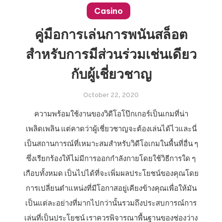
Casino
คู่มือการเล่นการพนันสล็อต
สำหรับการมีส่วนร่วมเช่นเดียว
กับผู้เชี่ยวชาญ
October 22, 2020
ความพร้อมใช้งานของวิดีโอโป๊กเกอร์เป็นเกมที่น่า
เพลิดเพลิน แต่คาดว่าผู้เชี่ยวชาญจะต้องเล่นได้ไวและนี่
เป็นสถานการณ์ที่เหมาะสมสำหรับวิดีโอเกมในพื้นที่อื่น ๆ
ซึ่งเรียกร้องให้ไม่มีการออกกำลังกายโดยใช้วิธีการใด ๆ
เกือบทั้งหมด เป็นไปได้ที่จะเพิ่มผลประโยชน์ของคุณโดย
การเปลี่ยนตำแหน่งที่มีโอกาสอยู่เคียงข้างคุณเพื่อให้มัน
เป็นแต่ละอย่างที่มากไปกว่านั้นรวมถึงประสบการณ์การ
เล่นที่เป็นประโยชน์ เราควรพิจารณาพื้นฐานของช่องว่าง