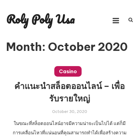
Skip
to
Roly Poly Usa
content
Month:
October 2020
Casino
คำแนะนำสล็อตออนไลน์ – เพื่อ
รับรายใหญ่
October 30, 2020
ในขณะที่สล็อตออนไลน์อาจมีความน่าจะเป็นไปได้ แต่ก็มี
การเคลื่อนไหวที่แน่นอนที่คุณสามารถทำได้เพื่อสร้างความ