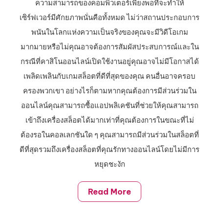
ความสามารถของคอมพิวเตอร์เพียงพอที่จะทำให้
เซิร์ฟเวอร์มีศักยภาพนั่นคือทั้งหมด ไม่ว่าสถานประกอบการ
พนันในโลกแห่งความเป็นจริงของคุณจะมีวิดีโอเกม
มากมายหรือไม่คุณอาจต้องการสัมผัสประสบการณ์และใน
กรณีที่คาสิโนออนไลน์เปิดใช้งานอยู่คุณอาจไม่มีโอกาสได้
เพลิดเพลินกับเกมสล็อตที่ดีที่สุดของคุณ คนอื่นอาจครอบ
ครองพวกเขา อย่างไรก็ตามหากคุณต้องการมีส่วนร่วมใน
ออนไลน์คุณสามารถซื้อแอปพลิเคชันที่ช่วยให้คุณสามารถ
เข้าถึงเครื่องสล็อตได้มากเท่าที่คุณต้องการในขณะที่ไม่
ต้องรอในคอลเลกชันใด ๆ คุณสามารถมีส่วนร่วมในสล็อตที่
ดีที่สุดรวมถึงเครื่องสล็อตที่คุณรักทางออนไลน์โดยไม่มีการ
หยุดชะงัก
Read More