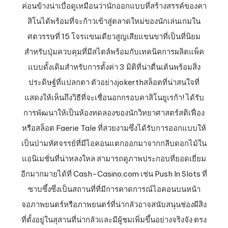
ค่อนข้างน่าเบื่อดูเหมือนว่านักออกแบบที่สร้างสรรค์ของคา
สิโนได้พร้อมที่จะก้าวเข้าสู่ตลาดใหม่ของนักเล่นเกมใน
ศตวรรษที่ 15 โจรแขนเดียวสูญเสียแขนขาที่เป็นที่นิยม
สำหรับปุ่มควบคุมที่มีสไตล์พร้อมกับเทคนิคการผลิตแพ็ค
แบบดั้งเดิมสำหรับการตั้งค่า 3 มิติที่น่าตื่นเต้นพร้อมสิ่ง
ประดิษฐ์ที่แปลกตา ตัวอย่างjokerthสล็อตที่น่าสนใจที่
แสดงให้เห็นถึงวิธีที่จะเชื่อนอกกรอบคาสิโนยูเรก้า! ได้รับ
การพัฒนาให้เป็นห้องทดลองของนักวิทยาศาสตร์สติเฟื่อง
หรือสล็อต Faerie Tale ที่สวยงามซึ่งได้รับการออกแบบให้
เป็นป่ามหัศจรรย์ที่มีไอคอนแตกออกมาจากกลีบดอกไม้ใน
แอนิเมชั่นที่น่าหลงใหล สามารถดูภาพประกอบที่ยอดเยี่ยม
อีกมากมายได้ที่ Cash-Casino.com เช่น Push In Slots ที่
ซาบซึ้งซึ่งเป็นสถานที่ที่มีการคาดการณ์ไอคอนบนหน้า
จอภาพยนตร์หรือภาพยนตร์ที่น่ากลัวอาจสนับสนุนช่องผีสิง
ที่ตั้งอยู่ในสุสานที่น่ากลัวและมีผู้ชมเพิ่มขึ้นอย่างจริงจัง ตรง