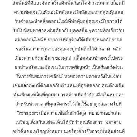
สัมพันธ์ที่ดีและจัดหาเงินเดิมพันก้อนโตจำนวนมาก สล็อตมี
ความชัดเจนในตัวเองมีพลังและมีพลังและหากคุณคุ้นเคย
กับคำแนะนำสล็อตออนไลน์ที่ห่อหุ้มอยู่คุณจะมีโอกาสได้
รับโบนัสมหาศาลเช่นเดียวกับบุคคลอื่น ๆ ความคิดเกี่ยวกับ
สล็อตออนไลน์ 8 รายการที่อยู่ข้างใต้เพื่อกำหนดอัตราต่อ
รองในความกรุณาของคุณจะถูกบันทึกไว้ด้านล่าง หลีก
เลี่ยงความกังวลอื่น ๆ ของคุณ! สล็อตค่อนข้างตรงไปตรง
มาน่าพอใจและชัดเจนในการเผชิญหน้า เป็นเรื่องเร่งด่วน
ในการชื่นชมการเคลื่อนไหวของความคาดหวังในแง่ลบ
เช่นสล็อตxoที่ต้องเจอกับตำแหน่งที่ถูกตัดออก คุณต้องเดิม
พันเพียงแค่เงินที่คุณสามารถจ่ายเพื่อกำจัด เมื่อเงินหมดลง
สำหรับช่วงเวลาที่คุณจัดสรรไว้เลิกใช้อย่าถูกล่อลวงไปที่
Transport เมื่อความเชื่อมั่นกำลังสูง พยายามอย่าเล่น
เหรียญเต็มเว้นแต่จะเห็นได้ชัดว่าคุณต้องการ พยายาม
อย่าชื่นชมเหรียญทั้งหมดบนเครื่องจักรซึ่งอาจเป็นหุ้นส่วนที่