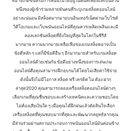
ที่อาจเกิดขึ้นหรือการพนันไม่ได้อยู่ในพื้นที่เพียงแค่เป็นส่วน
หนึ่งของผู้เข้าร่วมหลายพันคนที่ระบุเกมสล็อตออนไลน์
อย่างแน่นอน มีสล็อตมากมายบนอินเทอร์เน็ตผ่านเว็บไซต์
วิดีโอเกมและเว็บพนันออนไลน์ที่คุณควรเพลิดเพลินและมี
คอลเลกชันสล็อตที่ยิ่งใหญ่ที่สุดในโลกในซีรีส์
มากมาย ความมากมายเหลือเฟือของเกมสล็อตอาจเป็น
ข้อดีหลัก ๆ แต่ก็มีข้อดีอื่น ๆ อีกมากมายสำหรับเกมสล็อต
ออนไลน์ด้วยเช่นกัน ข้อดีอย่างหนึ่งของการเล่นเกม
ออนไลน์คือคุณสามารถฝึกอบรมได้โดยไม่เสียค่าใช้จ่าย
ดังนั้นจึงไม่มีโอกาส สล็อต ฟรี เครดิต ไม่ ต้อง ฝาก
ล่าสุด2020 คุณสามารถลองเครื่องสล็อตออนไลน์ต่างๆ
เลือกเกมที่คุณชื่นชอบและสร้างเทคนิคและความชอบโดย
ไม่ต้องเสียเงินใด ๆ เมื่อคุณได้ฝึกฝนแล้วตัดสินใจเลือก
เครื่องสล็อตที่คุณชอบมากที่สุดและพัฒนากลยุทธ์หากคุณ
มีส่วนร่วมผ่านสถานประกอบการพนันออนไลน์มันค่อนข้าง