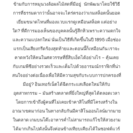
ข้ามกับการหมุนวงล้อผลไม้สดที่มีอยู่ นักพัฒนาโดยใช้วิธี
การที่ธรรมดากว่านั้นอาจจะไตร่ตรองว่าเกมสล็อตนั้นยอด
เยี่ยมขนาดไหนที่มองแวบแรกดูเหมือนสล็อต แต่อย่าง
ใด? ที่ดีการมองเห็นของบุคคลนั้นรู้สึกหิวเพราะความตกใจ
และความแปลกใหม่ นั่นเป็นวิธีที่เกิดขึ้นในปี 1895 เมื่อช่อง
แรกเป็นเสียงกรีดร้องสุดท้ายและตอนนี้ก็เหมือนกัน เราจะ
คาดหวังให้คนในศตวรรษที่ยี่สิบเอ็ดได้อย่างไร – คุ้นเคย
กับเกมพีซีอย่างรวดเร็วและเต็มไปด้วยอารมณ์กราฟิกที่น่า
สนใจอย่างต่อเนื่องเพื่อให้มีความสุขกับระบบการปกครองที่
มีอยู่? อินเทอร์เน็ตได้ฉีดกระแสเลือดใหม่ให้กับ
อุตสาหกรรม – มันสร้างตลาดที่ยิ่งใหญ่ที่สุดได้ตลอดเวลา
โดยการเข้าถึงผู้คนที่ไม่เคยเข้าคาสิโนที่มีโครงสร้างใน
อาณาเขตมาก่อน ในทางกลับกันมีคาสิโนออนไลน์มากมาย
ในตลาด เกมบนโต๊ะอาหารค่ำไม่สามารถแก้ไขให้สวยงาม
ได้มากเกินไปดังนั้นจึงค่อนข้างเทียบเคียงได้ในซอฟต์แวร์