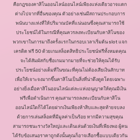
คือกฎของคาสิโนออนไลน์ออนไลน์เพียงแห่งเดียวอาจแตก
ต่างไปจากที่อื่นของคุณ ตัวอย่างเช่นมีสถานประกอบการ
พนันบางแห่งที่ให้ปริมาณบัคที่แน่นอนซึ่งคุณสามารถใช้
ประโยชน์ได้ในกรณีที่คุณควรลงทะเบียนกับคาสิโนของ
พวกเขาในการมาถึงครั้งแรกในกรอบเวลาเริ่มต้น slot แจก
เครดิต ฟรี 50 ด้วยเกมสล็อตสิทธิประโยชน์ฟรีทั้งหมดคุณ
จะได้สัมผัสกับชื่อเกมมากมายที่จะช่วยให้คุณได้รับ
ประโยชน์อย่างเต็มที่ในขณะที่คุณไม่ต้องเสียเงินสักบาท
เพื่อให้เจาะจงมากขึ้นคาสิโนเป็นสิ่งที่น่าดึงดูดโดยเฉพาะ
อย่างยิ่งเมื่อคาสิโนออนไลน์แต่ละแห่งอนุญาตให้คุณมีเงิน
ฟรีเพื่อดำเนินการ คุณสามารถลงทะเบียนกับคาสิโน
ออนไลน์ใดก็ได้โดยฝากเงินเพียงห้าสิบและสุดท้ายจบลง
ด้วยการเล่นสล็อตที่มีมูลค่าเป็นร้อย หากมีความสุขคุณ
สามารถชนะรางวัลใหญ่และเดินเล่นด้วยเงินที่เพียงพอ ผู้คน
ได้รับข้อเสนอราคาถูกดังนั้นคุณก็อาจเลือกซื้อแบบเดียวกัน