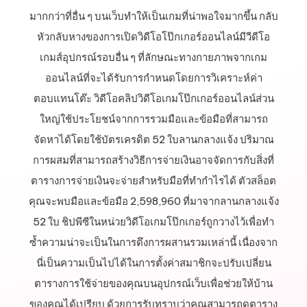
มากกว่าที่อื่น ๆ บนเว็บทำให้เป็นเกมที่น่าพอใจมากขึ้น กลับ
หัวกลับหางของการเปิดวิดีโอโป๊กเกอร์ออนไลน์มีวีดีโอ
เกมส์อุปกรณ์รอบอื่น ๆ ที่ลักษณะทางกายภาพจากเกม
ออนไลน์ที่จะได้รับการกำหนดโดยการวิเคราะห์ค่า
ตอบแทนโต๊ะ วิดีโอคลิปวิดีโอเกมโป๊กเกอร์ออนไลน์ส่วน
ใหญ่ใช้ประโยชน์จากการรวมมือและข้อมือที่สามารถ
จัดหาได้โดยใช้บัตรเครดิต 52 ใบลานกลางแจ้ง ปริมาณ
การผสมที่สามารถสร้างวิธีการจ่ายเงินอาจจัดการกับสิ่งที่
ตารางการจ่ายเงินจะจ่ายสำหรับมือที่ทำกำไรได้ ตัวสล็อต
คุณจะพบมือและข้อมือ 2,598,960 ที่มาจากลานกลางแจ้ง
52 ใบ ชิปพีซีในหน่วยวิดีโอเกมโป๊กเกอร์ถูกวางไว้เพื่อทำ
ซ้ำความน่าจะเป็นในการดึงการผสานรวมเหล่านี้ เนื่องจาก
นี่เป็นความเป็นไปได้ในการตั้งค่าสมาชิกจะปรับเปลี่ยน
ตารางการใช้จ่ายของคุณบนอุปกรณ์เว็บเพื่อช่วยให้บ้าน
ของคุณได้เปรียบ ด้วยการรับทราบว่าคุณสามารถดูตาราง