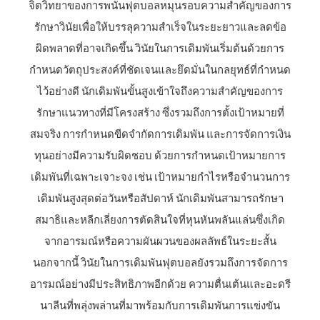
จิตวิทยาของการพนันฟุตบอลหมุนรอบความสำคัญของการ
ของ
รักษาวินัยเพื่อให้บรรลุความสำเร็จในระยะยาวและลดข้อ
การ
เดิม
ผิดพลาดที่อาจเกิดขึ้น วินัยในการเดิมพันเริ่มต้นด้วยการ
พัน
กำหนดวัตถุประสงค์ที่ชัดเจนและยึดมั่นในกลยุทธ์ที่กำหนด
ฟุตบอล
ไว้อย่างดี นักเดิมพันขั้นสูงเข้าใจถึงความสำคัญของการ
–
รักษาแนวทางที่มีโครงสร้าง ซึ่งรวมถึงการตั้งเป้าหมายที่
มี
สมจริง การกำหนดขีดจำกัดการเดิมพัน และการจัดการเงิน
ระเบียบ
วินัย
ทุนอย่างมีความรับผิดชอบ ด้วยการกำหนดเป้าหมายการ
เดิมพันที่เฉพาะเจาะจง เช่น เป้าหมายกำไรหรือจำนวนการ
เดิมพันสูงสุดต่อวันหรือสัปดาห์ นักเดิมพันสามารถรักษา
สมาธิและหลีกเลี่ยงการตัดสินใจที่หุนหันพลันแล่นซึ่งเกิด
จากอารมณ์หรือความผันผวนของผลลัพธ์ในระยะสั้น
นอกจากนี้ วินัยในการเดิมพันฟุตบอลยังรวมถึงการจัดการ
อารมณ์อย่างมีประสิทธิภาพอีกด้วย ความตื่นเต้นและอะดรี
นาลีนที่พลุ่งพล่านที่มาพร้อมกับการเดิมพันการแข่งขัน