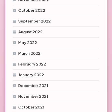
October 2022
September 2022
August 2022
May 2022
March 2022
February 2022
January 2022
December 2021
November 2021
October 2021