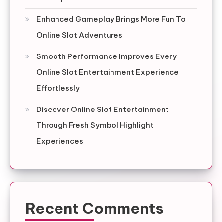
Enhanced Gameplay Brings More Fun To
Online Slot Adventures
Smooth Performance Improves Every
Online Slot Entertainment Experience
Effortlessly
Discover Online Slot Entertainment
Through Fresh Symbol Highlight
Experiences
Recent Comments