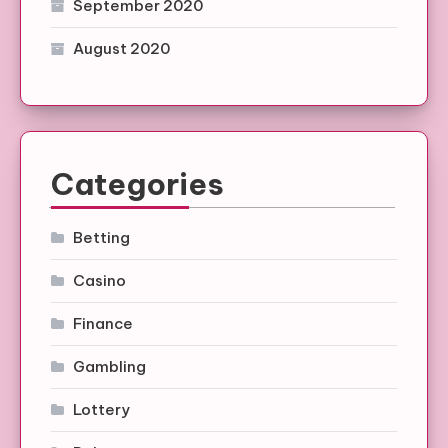
September 2020
August 2020
Categories
Betting
Casino
Finance
Gambling
Lottery