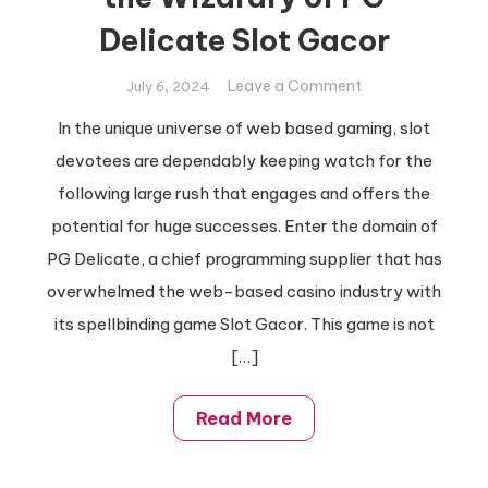
Delicate Slot Gacor
on
Leave a Comment
July 6, 2024
Help
In the unique universe of web based gaming, slot
Your
devotees are dependably keeping watch for the
Bankroll
Find
following large rush that engages and offers the
the
potential for huge successes. Enter the domain of
Wizardry
PG Delicate, a chief programming supplier that has
of
overwhelmed the web-based casino industry with
PG
its spellbinding game Slot Gacor. This game is not
Delicate
Slot
[…]
Gacor
Read More