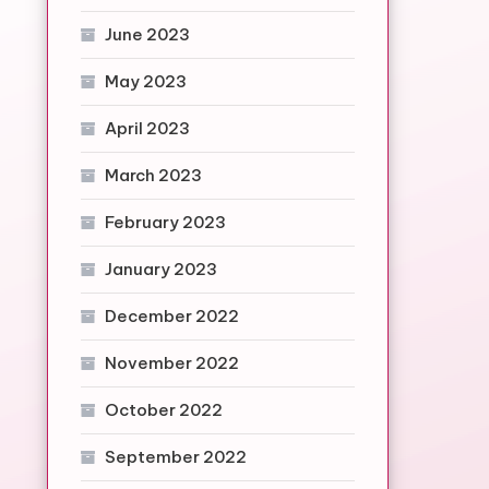
June 2023
May 2023
April 2023
March 2023
February 2023
January 2023
December 2022
November 2022
October 2022
September 2022