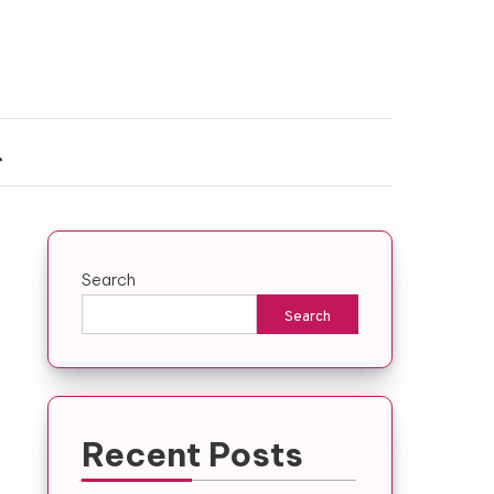
Search
Search
Recent Posts