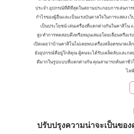
ประจำ อุปกรณ์ที่ดีที่สุดในสถานประกอบการเล่นการพนั
กำไรของผู้อื่นและเป็นแรงบันดาลใจในการแสดง เว็
เป็นประโยชน์ เล่นเครื่องที่แตกต่างกันในคาสิโน แ
สูง ทำการทดสอบดึงหรือหมุนเสมอโดยเลื่อนหรือเร่งกร
เปิดเผยว่าบ้านคาสิโนไม่เคยพบเครื่องสล็อตขนาดเล็กอยู
ยังอุปกรณ์ที่อยู่ใกล้คุณ ผู้คนจะได้รับเคล็ดลับและ
ดีมากในรูปแบบที่แตกต่างกัน คุณสามารถค้นหาชั่ว
ไลฟ
ปรับปรุงความน่าจะเป็นขอ