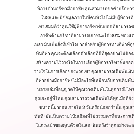
พิการด้านกรีฑามืออาชีพ คุณสามารถขอคำปรึกษาจาก
โน88และมีข้อมูลภายในที่คนทั่วไปไม่มี! ผู้พิก
เขา สมมติว่าคุณใช้ผู้พิการกรีฑาชั้นยอดที่สามารถช
อาชีพด้านกรีฑาที่สามารถเอาชนะได้ 80% ของแต่ล
เหลว มันเป็นสิ่งที่เข้าใจยากสำหรับผู้พิการทางกีฬาที
พันกีฬา คุณจะต้องเลือกตัวเลือกที่ดีที่สุดอย่างไม่ต้
สร้างความไว้วางใจในการเลือกผู้พิการกรีฑาชั้นย
วางใจในการเลือกของพวกเขา คุณสามารถเดิมพันเงิน
กีฬาอย่างมืออาชีพ! ไม่มีอะไรที่เหมือนกับการเดิม
หลายเล่มที่อนุญาตให้คุณวางเดิมพันในทุกกรณี โท
คุณจะอยู่ที่ไหน คุณสามารถวางเดิมพันได้ทุกเมื่อที
ขนาดนี้มาก่อน ภายใน 3 วันหรือน้อยกว่านั้น คุ
ทันที! มันเป็นความโน้มเอียงที่ไม่ธรรมดาที่ชนะการเดิ
ในกระเป๋าของคุณด้วยเงินสด! ฉันหวังว่าทุกอย่างจะอ