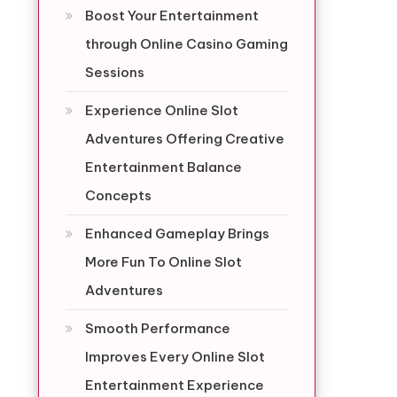
Boost Your Entertainment
through Online Casino Gaming
Sessions
Experience Online Slot
Adventures Offering Creative
Entertainment Balance
Concepts
Enhanced Gameplay Brings
More Fun To Online Slot
Adventures
Smooth Performance
Improves Every Online Slot
Entertainment Experience