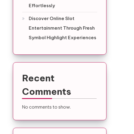
Effortlessly
Discover Online Slot
Entertainment Through Fresh
Symbol Highlight Experiences
Recent
Comments
No comments to show.