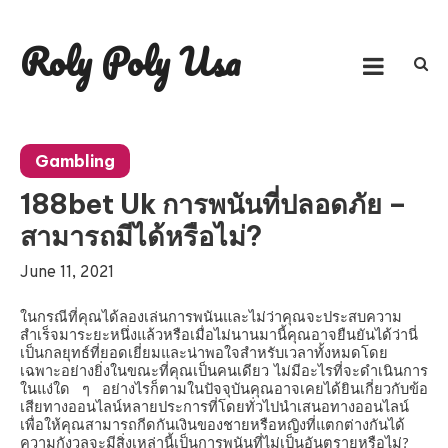
Skip
to
Roly Poly Usa
content
Gambling
188bet Uk การพนันที่ปลอดภัย –
สามารถมีได้หรือไม่?
June 11, 2021
ในกรณีที่คุณได้ลองเล่นการพนันและไม่ว่าคุณจะประสบความ
สำเร็จมาระยะหนึ่งแล้วหรือเมื่อไม่นานมานี้คุณอาจยืนยันได้ว่านี่
เป็นกลยุทธ์ที่ยอดเยี่ยมและน่าพอใจสำหรับเวลาทั้งหมดโดย
เฉพาะอย่างยิ่งในขณะที่คุณเป็นคนเดียว
ไม่มีอะไรที่จะดำเนินการ
ในแง่ใด
ๆ
อย่างไรก็ตามในปัจจุบันคุณอาจเคยได้ยินเกี่ยวกับข้อ
เสียทางออนไลน์หลายประการที่โดยทั่วไปนำเสนอทางออนไลน์
เพื่อให้คุณสามารถกีดกันเงินของชายหรือหญิงที่แตกต่างกันได้
ความกังวลจะมีสิ่งเหล่านี้เป็นการพนันที่ไม่เป็นอันตรายหรือไม่
?