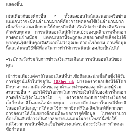
แสดงขึ้น
.
เช่นเดียวกับองค์กรอื่น
ๆ
ทั้งสองออนไลน์และนอกเครือข่าย
แน่นอนว่าจะมีคนจำนวนมากที่ต้องการทดลองใช้เงินจำนวนมาก
เพื่อสร้างความเสียหายให้กับธุรกิจที่ดำเนินไปอย่างมีประสิทธิภาพ
สำหรับทุกคน
การพนันออนไลน์มีส่วนแบ่งของบุคลิกภาพที่หลอก
ลวงค่อนข้างน้อย
แต่คนเหล่านี้จะถูกละเลยอย่างหลีกเลี่ยงไม่ได้
หากคุณรู้ดังนั้นคุณจึงสังเกตไม่ว่าคุณจะทำอะไรก็ตาม
อ่านข้อมูล
นี้และค้นพบวิธีที่ดีที่สุดในการทำให้การพนันปลอดภัยเป็นไปได้
ระมัดระวังร่วมกับการชำระเงินรายเดือนการพนันออนไลน์ของ
•
คุณ
เข้าร่วมเพียงแค่คาสิโนออนไลน์ที่น่าเชื่อถือและน่าเชื่อถือซึ่งได้รับ
การพิสูจน์แล้วในปัจจุบัน
188bet uk
มารถตรวจสอบสิ่งนี้ได้โดย
ศึกษาจากความคิดเห็นของลูกค้าและคำพูดของลูกค้าและผู้ร่วม
งานรายอื่น
ๆ
อย่าได้รับโอกาสในการจ่ายเงินให้กับองค์กรที่หลอก
ลวงหรือไม่รู้จักในเวลาใด
ๆ
ตรวจสอบระบบการชำระเงินของ
เว็บไซต์คาสิโนออนไลน์ของคุณ
อาจจะดีกว่ามากในกรณีที่คาสิ
โนออนไลน์อนุญาตให้คุณใช้การสาธิตฟรีในผลิตภัณฑ์ที่พวกเขา
อาจจัดหาให้เป็นอย่างดีก่อนที่จะขอการยุติข้อมูล
โปรดทราบว่า
ต้องเป็นเงินที่อาจเป็นกังวลอย่างแน่นอนในการโพสต์นี้เพื่อให้
แน่ใจว่าการพนันที่ดีบนเว็บไซต์บางแห่งระมัดระวังในการกำหนด
ข้อกำหนด