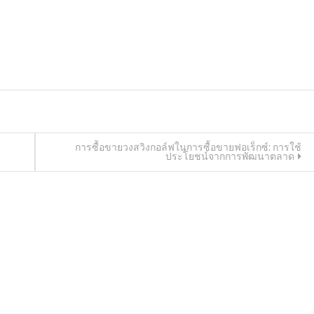
การซื้อขายวงสวิงกอล์ฟในการซื้อขายฟอเร็กซ์: การใช้
ประโยชน์จากการพัฒนาตลาด