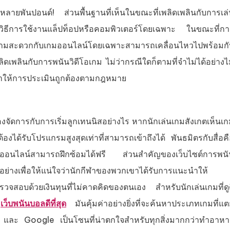
ไปหลายพันปอนด์! ส่วนพื้นฐานที่เห็นในขณะที่เพลิดเพลินกับการเล
ถึงวิธีการใช้งานแล็ปท็อปหรือคอมพิวเตอร์โดยเฉพาะ ในขณะที่ก
ามสะดวกกับเกมออนไลน์โดยเฉพาะสามารถเคลื่อนไหวไปพร้อมกั
ลิดเพลินกับการพนันวิดีโอเกม ไม่ว่ากรณีใดก็ตามที่จำไม่ได้อย่างไ
นทำให้การประเมินถูกต้องตามกฎหมาย
ต้องจัดการกับการเริ่มลูกเทนนิสอย่างไร หากนักเล่นเกมสังเกตเห็นเ
งได้รับโปรแกรมสูงสุดเท่าที่สามารถเข้าถึงได้ พันธมิตรกับสื่อค
อเกมออนไลน์สามารถฝึกซ้อมได้ฟรี ส่วนสำคัญของเว็บไซต์การพน
อย่างเพื่อให้แน่ใจว่านักกีฬาของพวกเขาได้รับการแนะนำให้
ตรวจสอบด้วยเงินทุนที่ไม่คาดคิดของตนเอง สำหรับนักเล่นเกมที่ดู
ต
เว็บพนันบอลดีที่สุด
มันคุ้มค่าอย่างยิ่งที่จะค้นหาประเภทเกมที่แ
 และ Google เป็นโซนที่น่าตกใจสำหรับทุกสิ่งมากกว่าทำอาหา