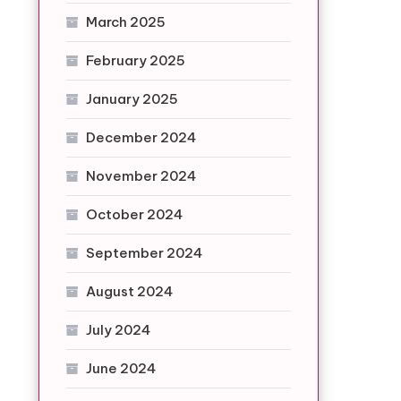
March 2025
February 2025
January 2025
December 2024
November 2024
October 2024
September 2024
August 2024
July 2024
June 2024