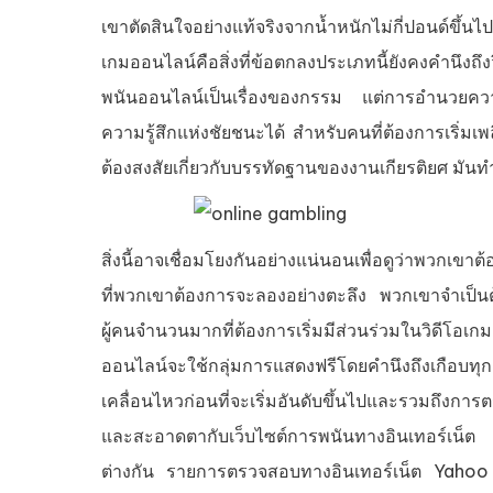
เขาตัดสินใจอย่างแท้จริงจากน้ำหนักไม่กี่ปอนด์ขึ้น
เกมออนไลน์คือสิ่งที่ข้อตกลงประเภทนี้ยังคงคำนึง
พนันออนไลน์เป็นเรื่องของกรรม แต่การอำนวยคว
ความรู้สึกแห่งชัยชนะได้ สำหรับคนที่ต้องการเริ่มเพ
ต้องสงสัยเกี่ยวกับบรรทัดฐานของงานเกียรติยศ มั
สิ่งนี้อาจเชื่อมโยงกันอย่างแน่นอนเพื่อดูว่าพวกเขา
ที่พวกเขาต้องการจะลองอย่างตะลึง พวกเขาจำเป็นต้อ
ผู้คนจำนวนมากที่ต้องการเริ่มมีส่วนร่วมในวิดีโ
ออนไลน์จะใช้กลุ่มการแสดงฟรีโดยคำนึงถึงเกือบทุก
เคลื่อนไหวก่อนที่จะเริ่มอันดับขึ้นไปและรวมถึงการ
และสะอาดตากับเว็บไซต์การพนันทางอินเทอร์เน็
ต่างกัน รายการตรวจสอบทางอินเทอร์เน็ต Yahoo