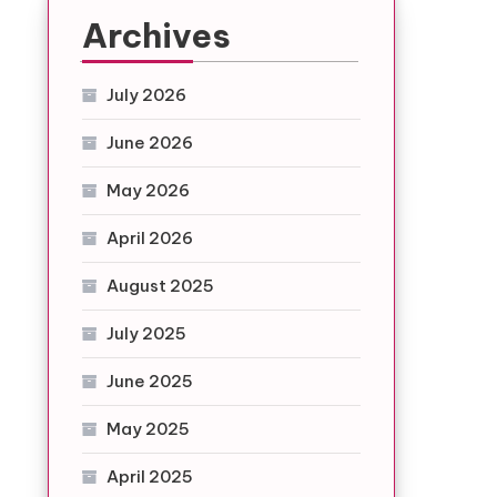
Archives
July 2026
June 2026
May 2026
April 2026
August 2025
July 2025
June 2025
May 2025
April 2025