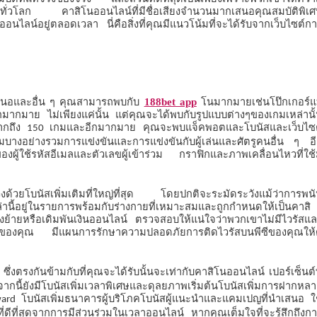
ทั่วโลก
คาสิโนออนไลน์ที่มีชื่อเสียงจำนวนมากเสนอคุณสมบัติพิเ
่นออนไลน์อยู่ตลอดเวลา
นี่คือสิ่งที่คุณมีแนวโน้มที่จะได้รับจากเว็บไซต์ก
เสนอและอื่น
ๆ
คุณสามารถพบกับ
188bet app
โนมากมายเช่นโป๊กเกอร์
ีกมากมาย
ไม่เพียงแค่นั้น
แต่คุณจะได้พบกับรูปแบบต่างๆของเกมเหล่านั
กถึง
เกมและอีกมากมาย
คุณจะพบแจ็คพอตและโบนัสและเว็บไซ
150
มบางอย่างรวมการแข่งขันและการแข่งขันกับผู้เล่นและศัตรูคนอื่น
ๆ
อ
ผู้ใช้รหัสอีเมลและตัวเลขผู้เข้าร่วม
กราฟิกและภาพเคลื่อนไหวที่ใช้
้วยโบนัสเพิ่มเติมที่ใหญ่ที่สุด
โดยปกติจะระมัดระวังแม้ว่าการพน
่านี้อยู่ในรายการพร้อมกับร่างกายที่เหมาะสมและถูกกำหนดให้เป็นคาสิ
งย้ายหรือเดิมพันเงินออนไลน์
ตรวจสอบให้แน่ใจว่าพวกเขาไม่มีไวรัสแ
ซีของคุณ
มีแผนการรักษาความปลอดภัยการติดไวรัสบนพีซีของคุณให้
ซึ่งตรงกันข้ามกับที่คุณจะได้รับนั้นจะเท่ากับคาสิโนออนไลน์
เปอร์เซ็นต์ท
s
ากนี้ยังมีโบนัสเพิ่มเวลาพิเศษและดุลยภาพเริ่มต้นโบนัสเพิ่มการฝากหล
โบนัสเพิ่มธนาคารผู้บริโภคโบนัสผู้แนะนำและแคมเปญที่นำเสนอ
ใ
ward
่งที่ดีที่สุดจากการมีส่วนร่วมในเวลาออนไลน์
หากคุณเต็มใจที่จะรู้สึกถึงก