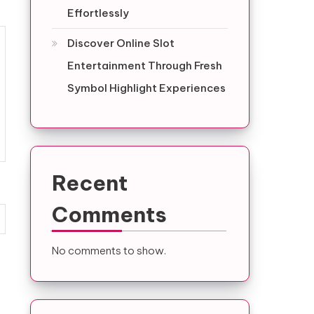
Effortlessly
Discover Online Slot
Entertainment Through Fresh
Symbol Highlight Experiences
Recent
Comments
No comments to show.