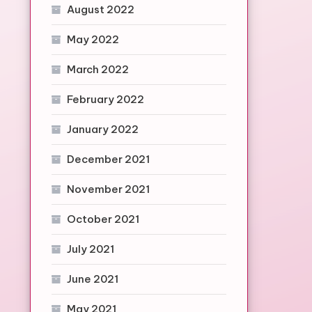
August 2022
May 2022
March 2022
February 2022
January 2022
December 2021
November 2021
October 2021
July 2021
June 2021
May 2021