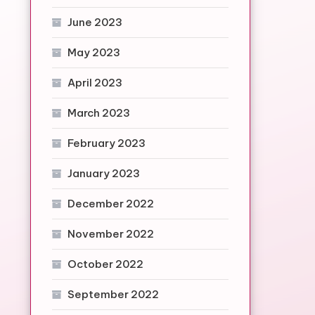
June 2023
May 2023
April 2023
March 2023
February 2023
January 2023
December 2022
November 2022
October 2022
September 2022