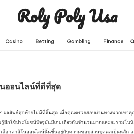
Roly Poly Usa
Casino
Betting
Gambling
Finance
อนไลน์ที่ดีที่สุด
ลลัพธ์สุดท้ายไม่มีที่สิ้นสุด เมื่อคุณตรวจสอบผ่านทางพวกเขาค
รู้สึกใช้ประโยชน์ปัจจุบันมีเกมเดียวกันจำนวนมากและจะรวมโบน
้? การเลือกคาสิโนออนไลน์นั้นขึ้นอยู่กับความชอบส่วนบุคคลเป็นหลัก แ