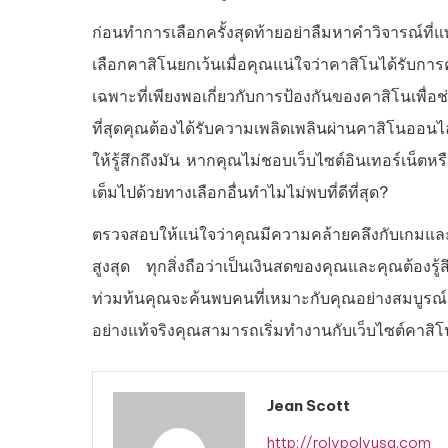
ก่อนทำการเลือกครั้งสุดท้ายอย่าลืมหาคำวิจารณ์ที่
เลือกคาสิโนยกเว้นเมื่อคุณแน่ใจว่าคาสิโนได้รับก
เฉพาะที่เพียงพอเกี่ยวกับการป้องกันของคาสิโนเพื่อ
ที่สุดคุณต้องได้รับความเพลิดเพลินผ่านคาสิโนออนไลน์
ให้รู้สึกถึงมัน หากคุณไม่ชอบเว็บไซต์อินเทอร์เน็ตห
เต็มไปด้วยทางเลือกอื่นทำไมไม่พบที่ดีที่สุด?
ตรวจสอบให้แน่ใจว่าคุณมีความคล้ายคลึงกับเกมและรู
สูงสุด ทุกสิ่งถือว่าเป็นเงินสดของคุณและคุณต้องร
ท่วมท้นคุณจะค้นพบคนที่เหมาะกับคุณอย่างสมบูรณ์ด้
อย่างแท้จริงคุณสามารถเริ่มทำงานกับเว็บไซต์คาสิโน
Jean Scott
http://rolypolyusa.com