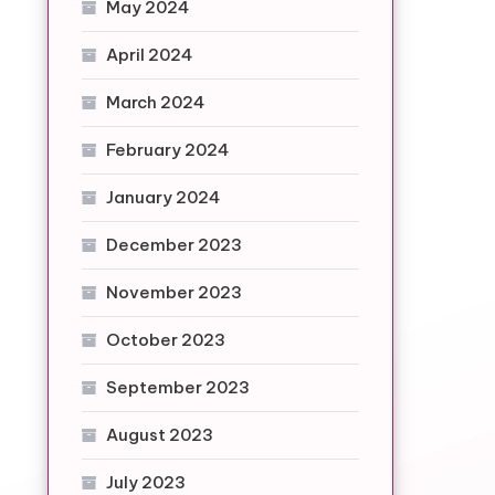
May 2024
April 2024
March 2024
February 2024
January 2024
December 2023
November 2023
October 2023
September 2023
August 2023
July 2023