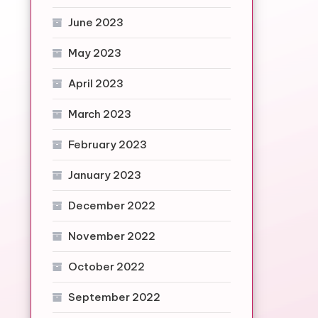
June 2023
May 2023
April 2023
March 2023
February 2023
January 2023
December 2022
November 2022
October 2022
September 2022