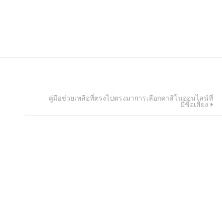
คู่มือช่วยเหลือที่ตรงไปตรงมาการเลือกคาสิโนออนไลน์ที่
มีชื่อเสียง