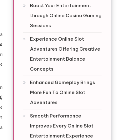
Boost Your Entertainment
through Online Casino Gaming
Sessions
าน
Experience Online Slot
่อ
Adventures Offering Creative
็ต
Entertainment Balance
อง
Concepts
Enhanced Gameplay Brings
ิด
More Fun To Online Slot
ู่
Adventures
้ง
Smooth Performance
าก
Improves Every Online Slot
ดน
Entertainment Experience