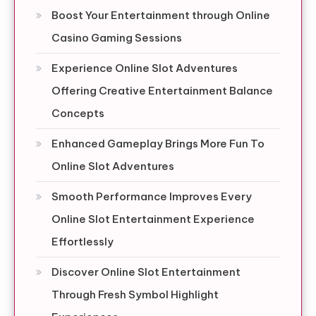
Boost Your Entertainment through Online
Casino Gaming Sessions
Experience Online Slot Adventures
Offering Creative Entertainment Balance
Concepts
Enhanced Gameplay Brings More Fun To
Online Slot Adventures
Smooth Performance Improves Every
Online Slot Entertainment Experience
Effortlessly
Discover Online Slot Entertainment
Through Fresh Symbol Highlight