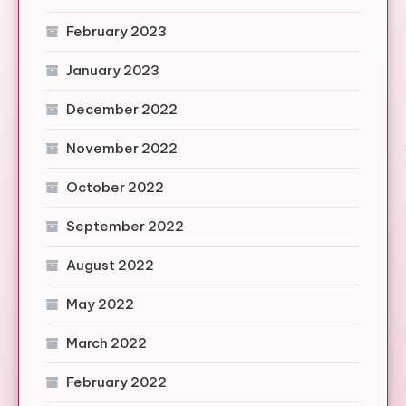
February 2023
January 2023
December 2022
November 2022
October 2022
September 2022
August 2022
May 2022
March 2022
February 2022