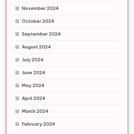
November 2024
October 2024
September 2024
August 2024
July 2024
June 2024
May 2024
April 2024
March 2024
February 2024