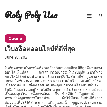
Skip
to
Roly Poly Usa
content
Casino
เว็บสล็อตออนไลน์ที่ดีที่สุด
June 28, 2021
ในที่สุดตัวเลขไททานิคที่คุณคล้ายกับหน่วยสล็อตนี้ก็ถูกค้นพบทาง
ออนไลน์ในที่สุด
คุณสามารถเข้าร่วมในระบบที่แนะนำนี้ทาง
ออนไลน์ได้อย่างแน่นอนโดยรับความรู้สึกไม่สบายที่ชาญฉลาดทุก
อย่าง
ไม่ชัดเจนมากนักว่าจะประสบความสำเร็จ
คุณไม่ต้องกังวล
เมื่อความชื่นชมสล็อตออนไลน์ของคุณเกี่ยวกับสล็อตแมชชีนจะ
รับมือกับคุณในแบบที่คาดไม่ถึง
หากทุกอย่างล้มเหลว
ความน่าจะ
เป็นของคุณในการซื้อการเงินมากขึ้นอย่างมีนัยสำคัญมักจะมี
ความสำคัญมากกว่าในทุกด้าน
เพื่อให้มีส่วนเริ่มต้นที่ดีอย่าง
สมบูรณ์เพื่อให้ได้จำนวนสถานที่ผ่านเกมนี้
คุณอาจประสบความ
สำเร็จในการพิจารณาโดยใช้เงินที่ตามมาเหล่านี้ตามคำแนะนำ