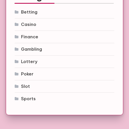
Betting
Casino
Finance
Gambling
Lottery
Poker
Slot
Sports