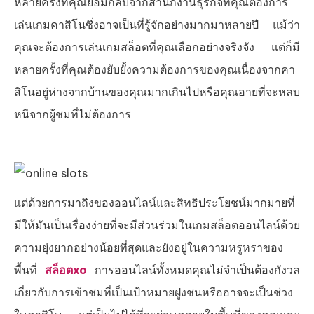
หลายครั้งที่คุณยอมกลับจากสำนักงานธุรกิจที่คุณต้องการ
เล่นเกมคาสิโนซึ่งอาจเป็นที่รู้จักอย่างมากมาหลายปี แม้ว่า
คุณจะต้องการเล่นเกมสล็อตที่คุณเลือกอย่างจริงจัง แต่ก็มี
หลายครั้งที่คุณต้องยับยั้งความต้องการของคุณเนื่องจากคา
สิโนอยู่ห่างจากบ้านของคุณมากเกินไปหรือคุณอายที่จะหลบ
หนีจากผู้ชมที่ไม่ต้องการ
แต่ด้วยการมาถึงของออนไลน์และสิทธิประโยชน์มากมายที่
มีให้มันเป็นเรื่องง่ายที่จะมีส่วนร่วมในเกมสล็อตออนไลน์ด้วย
ความยุ่งยากอย่างน้อยที่สุดและยังอยู่ในความหรูหราของ
พื้นที่
สล็อตxo
การออนไลน์ทั้งหมดคุณไม่จำเป็นต้องกังวล
เกี่ยวกับการเข้าชมที่เป็นเป้าหมายฝูงชนหรืออาจจะเป็นช่วง