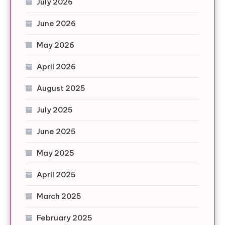
July 2026
June 2026
May 2026
April 2026
August 2025
July 2025
June 2025
May 2025
April 2025
March 2025
February 2025