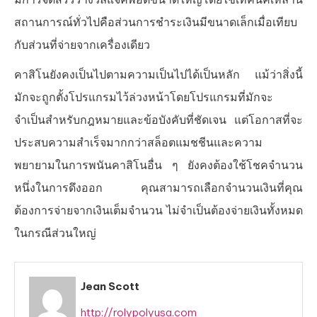
สถานการณ์ทั่วไปคือส่วนการชำระเงินมีขนาดเล็กเมื่อเทียบ
กับส่วนที่จ่ายจากเครื่องเดียว
คาสิโนยังคงเป็นไปตามความเป็นไปได้เป็นหลัก แม้ว่าสิ่งนี้
มักจะถูกตั้งโปรแกรมไว้ล่วงหน้าโดยโปรแกรมที่มักจะ
จำเป็นสำหรับกฎหมายและข้อบังคับที่ชัดเจน แต่โอกาสที่จะ
ประสบความสำเร็จมากกว่าสล็อตแมชชีนและความ
พยายามในการพนันคาสิโนอื่น ๆ ยังคงต้องใช้โชคจำนวน
หนึ่งในการดึงออก คุณสามารถเลือกจำนวนเงินที่คุณ
ต้องการจ่ายจากเงินเต็มจำนวน ไม่จำเป็นต้องจ่ายเงินทั้งหมด
ในกรณีส่วนใหญ่
Jean Scott
http://rolypolyusa.com