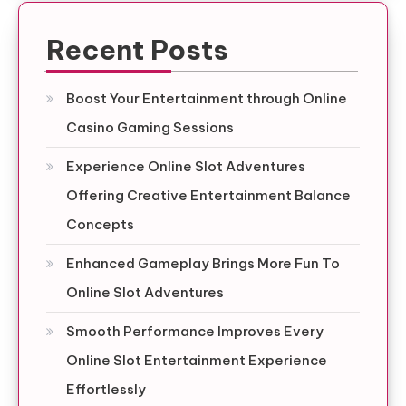
Recent Posts
Boost Your Entertainment through Online
Casino Gaming Sessions
Experience Online Slot Adventures
Offering Creative Entertainment Balance
Concepts
Enhanced Gameplay Brings More Fun To
Online Slot Adventures
Smooth Performance Improves Every
Online Slot Entertainment Experience
Effortlessly