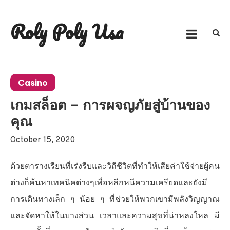
Skip
to
Roly Poly Usa
content
Casino
เกมสล็อต – การผจญภัยสู่บ้านของ
คุณ
October 15, 2020
ด้วยตารางเรียนที่เร่งรีบและวิถีชีวิตที่ทำให้เสียค่าใช้จ่ายผู้คน
ต่างก็ค้นหาเทคนิคต่างๆเพื่อหลีกหนีความเครียดและยังมี
การเดินทางเล็ก ๆ น้อย ๆ ที่ช่วยให้พวกเขามีพลังวิญญาณ
และจัดหาให้ในบางส่วน เวลาและความสุขที่น่าหลงใหล มี