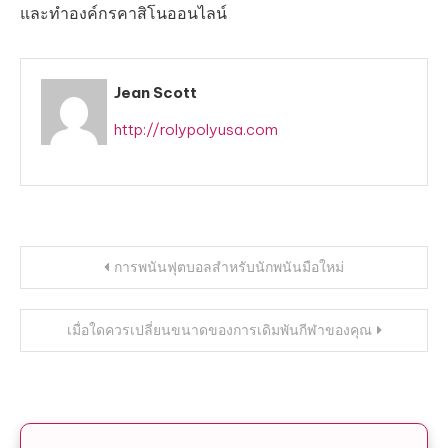
และทำองค์กรคาสิโนออนไลน์
Jean Scott
http://rolypolyusa.com
Post
การพนันฟุตบอลสำหรับนักพนันมือใหม่
navigation
เมื่อใดควรเปลี่ยนขนาดของการเดิมพันกีฬาของคุณ