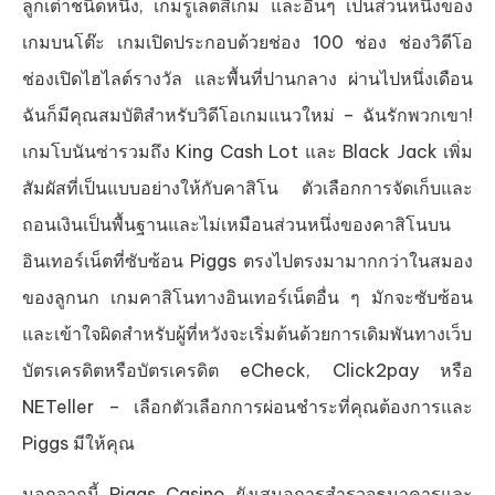
,
ลูกเต๋าชนิดหนึ่ง
เกมรูเล็ตสี่เกม
และอื่นๆ
เป็นส่วนหนึ่งของ
100
เกมบนโต๊ะ
เกมเปิดประกอบด้วยช่อง
ช่อง
ช่องวิดีโอ
ช่องเปิดไฮไลต์รางวัล
และพื้นที่ปานกลาง
ผ่านไปหนึ่งเดือน
–
!
ฉันก็มีคุณสมบัติสำหรับวิดีโอเกมแนวใหม่
ฉันรักพวกเขา
King Cash Lot
Black Jack
เกมโบนันซ่ารวมถึง
และ
เพิ่ม
สัมผัสที่เป็นแบบอย่างให้กับคาสิโน
ตัวเลือกการจัดเก็บและ
ถอนเงินเป็นพื้นฐานและไม่เหมือนส่วนหนึ่งของคาสิโนบน
Piggs
อินเทอร์เน็ตที่ซับซ้อน
ตรงไปตรงมามากกว่าในสมอง
ของลูกนก
เกมคาสิโนทางอินเทอร์เน็ตอื่น
ๆ
มักจะซับซ้อน
และเข้าใจผิดสำหรับผู้ที่หวังจะเริ่มต้นด้วยการเดิมพันทางเว็บ
eCheck, Click2pay
บัตรเครดิตหรือบัตรเครดิต
หรือ
NETeller –
เลือกตัวเลือกการผ่อนชำระที่คุณต้องการและ
Piggs
มีให้คุณ
Piggs Casino
นอกจากนี้
ยังเสนอการสำรวจธนาคารและ