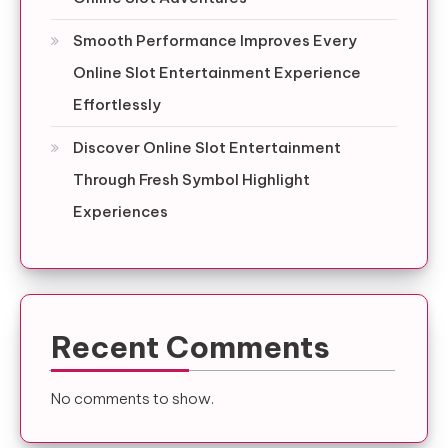
Smooth Performance Improves Every
Online Slot Entertainment Experience
Effortlessly
Discover Online Slot Entertainment
Through Fresh Symbol Highlight
Experiences
Recent Comments
No comments to show.