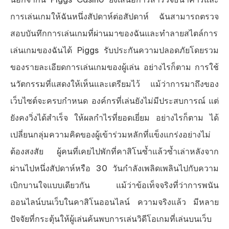
การเล่นเกมให้ฉันหนึ่งสัปดาห์ต่อสัปดาห์
ฉันสามารถตรวจ
สอบบันทึกการเล่นเกมที่ผ่านมาของฉันและทำลายสไตล์การ
Piggs
เล่นเกมของฉันได้
รับประกันความปลอดภัยโดยรวม
ของรายละเอียดการเล่นเกมของผู้เล่น
อย่างไรก็ตาม
การใช้
นวัตกรรมที่แสดงให้เห็นและเตรียมไว้
แม้ว่าการมาถึงของ
เว็บไซต์จะครบกำหนด
องค์กรที่เล่นยังไม่มีประสบการณ์
แต่
ยังคงวิ่งได้สำเร็จ
ให้ผลกำไรที่ยอดเยี่ยม
อย่างไรก็ตาม
ได้
เปลี่ยนกลุ่มความคิดของผู้เข้าร่วมหลักที่แข็งแกร่งอย่างไม่
ต้องสงสัย
ผู้คนที่เคยไปพักที่คาสิโนซ้ำแล้วซ้ำเล่าหลังจาก
30
ผ่านไปหนึ่งสัปดาห์หรือ
วันกำลังเพลิดเพลินไปกับความ
เบิกบานใจแบบเดียวกัน
แม้ว่าข้อเท็จจริงที่ว่าการพนัน
ออนไลน์บนเว็บในคาสิโนออนไลน์
ความจริงแล้ว
มีหลาย
ปัจจัยที่กระตุ้นให้ผู้เล่นค้นพบการเล่นวิดีโอเกมที่เล่นบนเว็บ