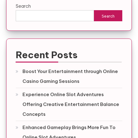
Search
Search
Recent Posts
Boost Your Entertainment through Online
Casino Gaming Sessions
Experience Online Slot Adventures
Offering Creative Entertainment Balance
Concepts
Enhanced Gameplay Brings More Fun To
Online Slot Adventures