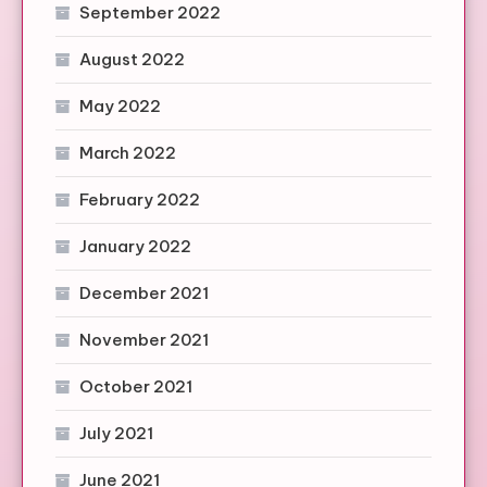
September 2022
August 2022
May 2022
March 2022
February 2022
January 2022
December 2021
November 2021
October 2021
July 2021
June 2021