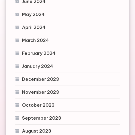
June 2024
May 2024
April 2024
March 2024
February 2024
January 2024
December 2023
November 2023
October 2023
September 2023
August 2023