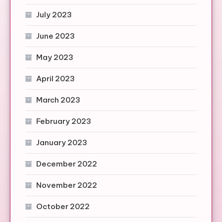
July 2023
June 2023
May 2023
April 2023
March 2023
February 2023
January 2023
December 2022
November 2022
October 2022