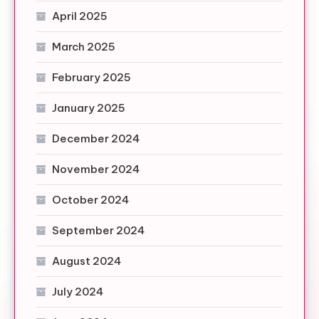
April 2025
March 2025
February 2025
January 2025
December 2024
November 2024
October 2024
September 2024
August 2024
July 2024