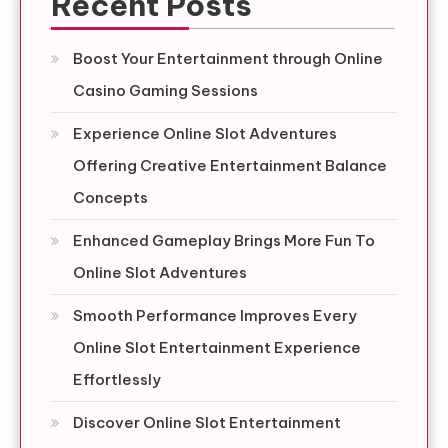
Recent Posts
Boost Your Entertainment through Online
Casino Gaming Sessions
Experience Online Slot Adventures
Offering Creative Entertainment Balance
Concepts
Enhanced Gameplay Brings More Fun To
Online Slot Adventures
Smooth Performance Improves Every
Online Slot Entertainment Experience
Effortlessly
Discover Online Slot Entertainment