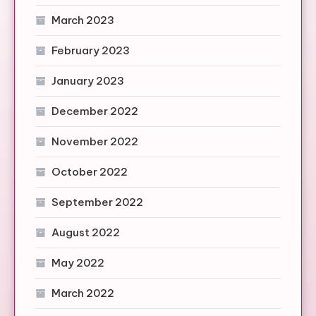
March 2023
February 2023
January 2023
December 2022
November 2022
October 2022
September 2022
August 2022
May 2022
March 2022