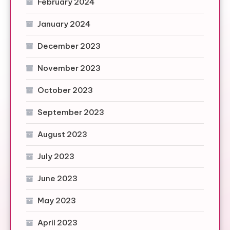
February 2024
January 2024
December 2023
November 2023
October 2023
September 2023
August 2023
July 2023
June 2023
May 2023
April 2023