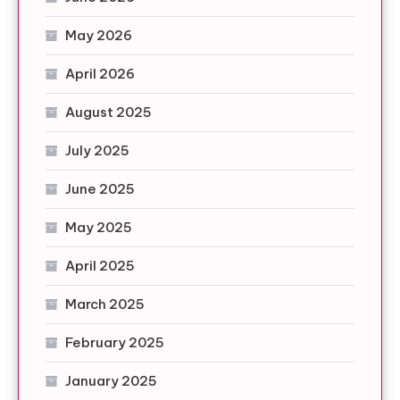
May 2026
April 2026
August 2025
July 2025
June 2025
May 2025
April 2025
March 2025
February 2025
January 2025