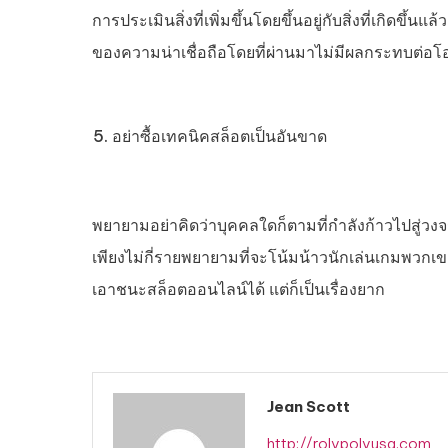
การประเมินสิ่งที่เพิ่มขึ้นโดยขึ้นอยู่กับสิ่งที่เกิดขึ
ของความน่าเชื่อถือโดยที่ผ่านมาไม่มีผลกระทบต่อโอก
อย่าซื้อเทคนิคสล็อตเป็นอันขาด
พยายามอย่าคิดว่าบุคคลใดก็ตามที่กำลังก้าวไปสู่วง
เพียงไม่กี่รายพยายามที่จะโน้มน้าวนักเล่นเกมพวกเ
เอาชนะสล็อตออนไลน์ได้ แต่ก็เป็นเรื่องยาก
Jean Scott
http://rolypolyusa.com