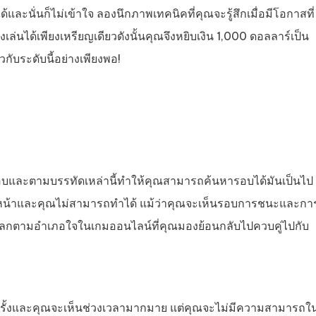
ละนั่นก็ไม่เข้าใจ ลองนึกภาพเทคนิคที่คุณจะรู้สึกเมื่อมีโอกาสที่
งเล่นได้เพียงเหรียญเดียวดังนั้นคุณจึงหยิบเงิน 1,000 ดอลลาร์เป็น
วกับระดับนี้อย่างเพียงพอ!
บและตามบรรทัดเหล่านี้ทำให้คุณสามารถค้นหารอบได้มันเป็นไป
งหน้าและคุณไม่สามารถทำได้ แม้ว่าคุณจะเห็นรอบการชนะและกา
่อโลกตามอำเภอใจในเกมออนไลน์ที่คุณมองย้อนกลับไปควบคู่ไปกับ
 ครั้งและคุณจะเห็นช่วงเวลามากมาย แต่คุณจะไม่มีความสามารถใ