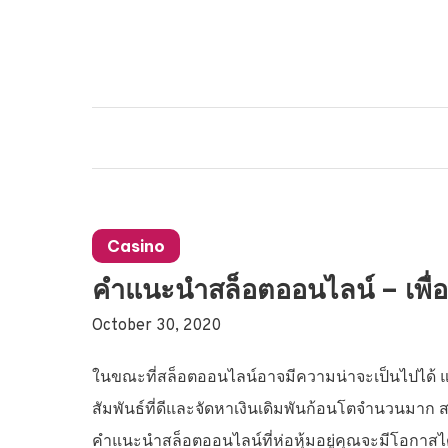
Skip
to
content
Casino
คำแนะนำสล็อตออนไลน์ – เพื่
October 30, 2020
ในขณะที่สล็อตออนไลน์อาจมีความน่าจะเป็นไปได้ แต
สัมพันธ์ที่ดีและจัดหาเงินเดิมพันก้อนโตจำนวนมาก
คำแนะนำสล็อตออนไลน์ที่ห่อหุ้มอยู่คุณจะมีโอกาสได