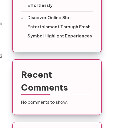
Effortlessly
Discover Online Slot
ต
Entertainment Through Fresh
Symbol Highlight Experiences
ี่
Recent
Comments
No comments to show.