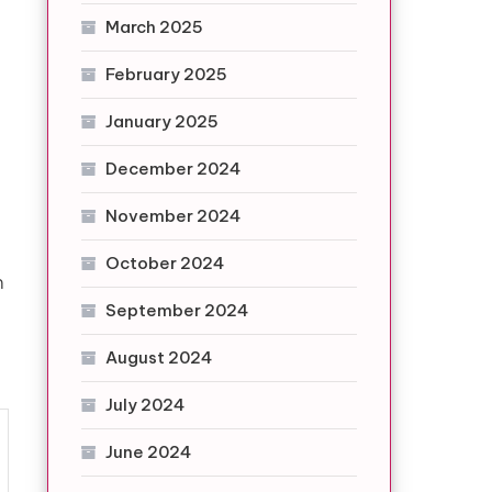
March 2025
February 2025
January 2025
December 2024
November 2024
October 2024
ก
September 2024
August 2024
July 2024
June 2024