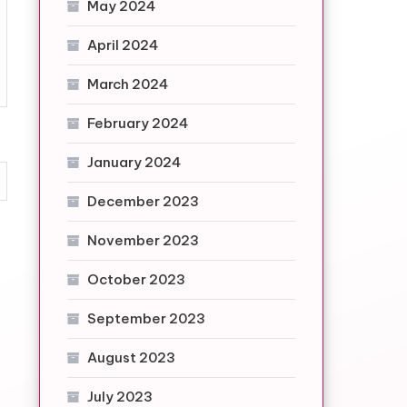
May 2024
April 2024
March 2024
February 2024
January 2024
December 2023
November 2023
October 2023
September 2023
August 2023
July 2023