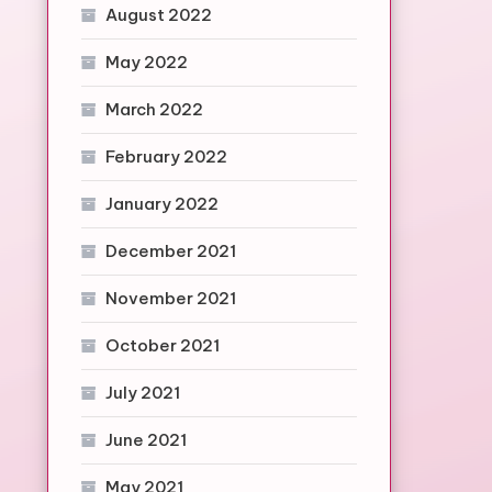
August 2022
May 2022
March 2022
February 2022
January 2022
December 2021
November 2021
October 2021
July 2021
June 2021
May 2021