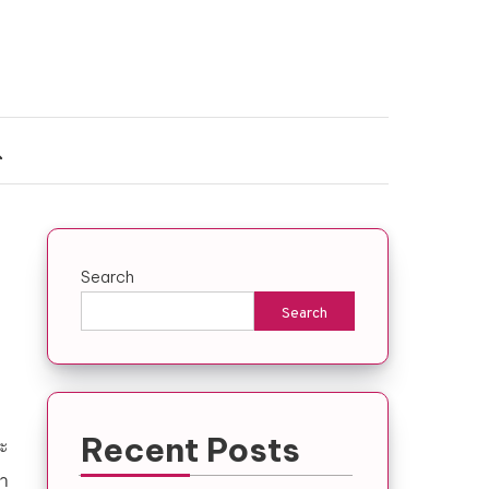
Search
Search
Recent Posts
ะ
า