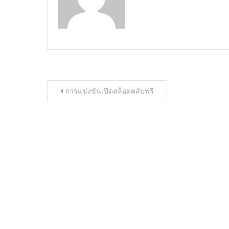
Post
การแข่งขันเปิดสล็อตคลับฟรี
navigation