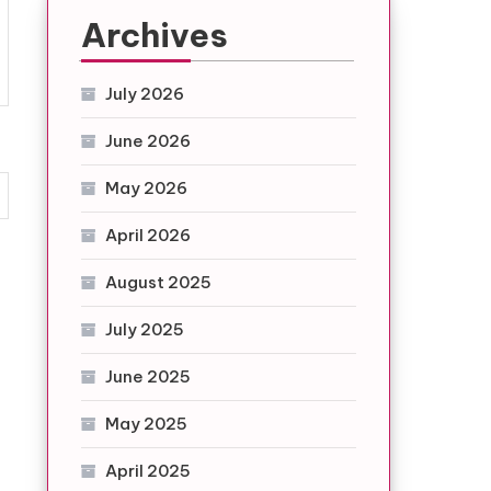
Archives
July 2026
June 2026
May 2026
April 2026
August 2025
July 2025
June 2025
May 2025
April 2025