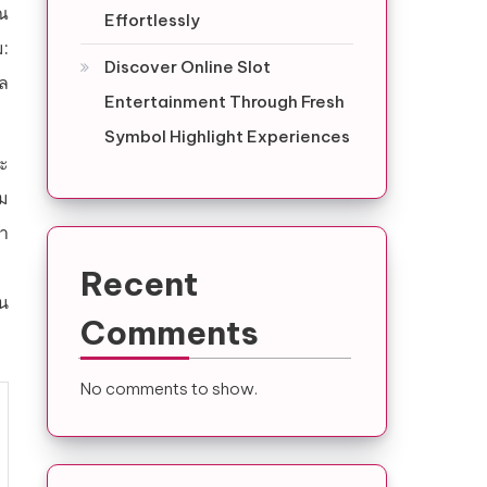
ุณ
Effortlessly
ม:
Discover Online Slot
ดล
Entertainment Through Fresh
Symbol Highlight Experiences
ละ
ิม
้า
Recent
น
Comments
No comments to show.