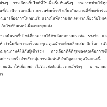
่างๆ การเลือกเว็บไซต์ที่ใช่เพื่อเริ่มต้นจริงๆ สามารถช่วยให้ค
นที่ต้องพิจารณาเมื่อรวบรวมข้อเท็จจริงเกี่ยวกับสถานที่ที่จะเข้าร่ว
ไป คุณอาจต้องการในตอนเริ่มแรกเน้นที่ความชัดเจนมากเกี่ยวกับโมเ
ี่เว็บไซต์อินเทอร์เน็ตแทบทุกแห่ง
ามารถค้นหาเว็บไซต์ที่สามารถให้ตัวเลือกหลายบรรทัด รางวัล แ
่ห์กว่านั้นคือความเร็วของคุณ คุณมักจะต้องเลือกสมาชิกในการเด
กมคุณภาพดีให้กับผู้เข้าร่วม ทางเลือกที่ดีที่สุดของคุณคือการเข
นอย่างรวดเร็วสำหรับกลุ่มการเดิมพันที่สำคัญสองกลุ่มในขณะนี้:
ึมาให้เลือกอย่างไม่ต้องสงสัยเนื่องจากมีจริงๆ มากมายบ
ขา