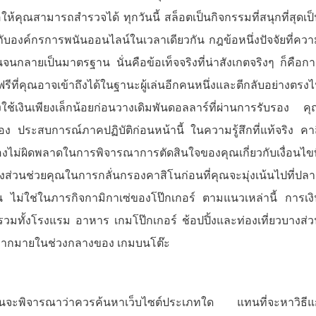
คุณสามารถสำรวจได้ ทุกวันนี้ สล็อตเป็นกิจกรรมที่สนุกที่สุดเป
กับองค์กรการพนันออนไลน์ในเวลาเดียวกัน กฎข้อหนึ่งปัจจัยที่คว
นกลายเป็นมาตรฐาน นั่นคือข้อเท็จจริงที่น่าสังเกตจริงๆ ก็คือก
รีที่คุณอาจเข้าถึงได้ในฐานะผู้เล่นอีกคนหนึ่งและตีกลับอย่างตรง
ใช้เงินเพียงเล็กน้อยก่อนวางเดิมพันดอลลาร์ที่ผ่านการรับรอง ค
ง ประสบการณ์ภาคปฏิบัติก่อนหน้านี้ ในความรู้สึกที่แท้จริง คา
งไม่ผิดพลาดในการพิจารณาการตัดสินใจของคุณเกี่ยวกับเงื่อนไขท
งส่วนช่วยคุณในการกลั่นกรองคาสิโนก่อนที่คุณจะมุ่งเน้นไปที่ปล
ัน ไม่ใช่ในภารกิจกามิกาเซ่ของโป๊กเกอร์ ตามแนวเหล่านี้ การเง
รวมทั้งโรงแรม อาหาร เกมโป๊กเกอร์ ช้อปปิ้งและท่องเที่ยวบางส่
ยมากมายในช่วงกลางของ เกมบนโต๊ะ
่มต้นจะพิจารณาว่าควรค้นหาเว็บไซต์ประเภทใด แทนที่จะหาวิธีแ