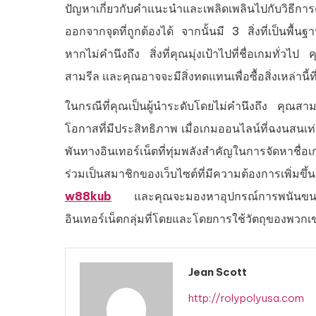
ปัญหาเกี่ยวกับคำแนะนำและเพลิดเพลินไปกับวิธีการต
ออกจากจุดที่ถูกต้องได้ จากนั้นมี 3 สิ่งที่เป็นพื้นฐา
หากไม่คำนึงถึง สิ่งที่คุณมุ่งเป้าไปที่ชื่อเกมทั่ว
สามรีล และคุณอาจจะมีสิ่งทดแทนเพื่อซื้อสิ่งเหล่านี้ท
ในกรณีที่คุณเป็นผู้นำระดับโดยไม่คำนึงถึง คุณส
โอกาสที่มีประสิทธิภาพ เมื่อเกมออนไลน์ที่ฉงนสนเท
พันทางอินเทอร์เน็ตที่ทุ่มพลังสำคัญในการจัดหาชื่อเ
ร่วมเป็นสมาชิกของเว็บไซต์ที่มีความต้องการเพิ่มขึ้
w88kub
และคุณจะมองหาอุปกรณ์การพนันขนาดมห
อินเทอร์เน็ตกลุ่มที่โดยและโดยการใช้วัตถุของพวกเ
Jean Scott
http://rolypolyusa.com