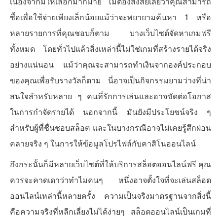
เนื่องจากมีให้เลือกมากมาย ไม่ต้องสงสัยเลยว่าคุณสามารถ
ซื้อเพื่อใช้จ่ายเพียงเล็กน้อยแม้ว่าจะพยายามค้นหา 1 หรือ
หลายรายการที่คุณชอบก็ตาม บางเว็บไซต์จัดหาเกมฟรี
ทั้งหมด โดยทั่วไปแล้วสิ่งเหล่านี้ไม่ใช่เกมที่สร้างรายได้จริง
อย่างแน่นอน แม้ว่าคุณจะสามารถทำเงินจากองค์ประกอบ
ของคุณเพื่อรับรางวัลก็ตาม นี่อาจเป็นกิจกรรมยามว่างที่น่า
สนใจสำหรับหลาย ๆ คนที่รักการเล่นและอาจขัดต่อโอกาส
ในการกำจัดรายได้ นอกจากนี้ มันยังมีประโยชน์จริง ๆ
สำหรับผู้ที่ชื่นชอบสล็อต และในบางกรณีอาจไม่เคยรู้สึกผ่อน
คลายจริง ๆ ในการให้ข้อมูลโปรไฟล์กับคาสิโนออนไลน์
ถึงกระนั้นก็มีหลายเว็บไซต์ที่ให้บริการสล็อตออนไลน์ฟรี คุณ
ควรจะคาดเดาว่าทำไมคนๆ หนึ่งอาจตั้งใจที่จะเล่นสล็อต
ออนไลน์เหล่านี้หลายครั้ง ความเป็นจริงมาตรฐานจากสิ่งนี้
คือความจริงที่หลีกเลี่ยงไม่ได้ง่ายๆ สล็อตออนไลน์เป็นเกมที่