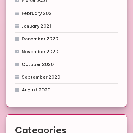
March 2021
February 2021
January 2021
December 2020
November 2020
October 2020
September 2020
August 2020
Categories