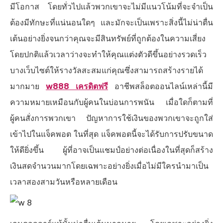
มีโอกาส โดยทั่วไปแล้วพวกเขาจะไม่มีแนวโน้มที่จะจำเป็น
ต้องมีทักษะที่แน่นอนใดๆ และมักจะเป็นเพราะสิ่งนี้ไม่น่าตื่น
เต้นอย่างยิ่งจนกว่าคุณจะมีสินทรัพย์ที่ถูกต้องในความเสี่ยง
โดยปกติแล้วเวลาว่างจะทำให้คุณแต่งตัวดีขึ้นอย่างรวดเร็ว
บางเว็บไซต์ให้รางวัลสะสมแก่คุณซึ่งสามารถสร้างรายได้
มากมาย
w888 เครดิตฟรี
อาชีพสล็อตออนไลน์เหล่านี้มี
ความหมายเหมือนกับผู้คนในบ่อนการพนัน เมื่อใดก็ตามที่
ผู้คนสั่งการพวกเขา ปัญหาการใช้เงินของพวกเขาจะถูกใส่
เข้าไปในแจ็คพอต ในที่สุด แจ็คพอตนี้จะได้รับการปรับขนาด
ให้ดียิ่งขึ้น ผู้ที่อาจเป็นแชมป์อย่างต่อเนื่องในที่สุดก็สร้าง
เงินสดจำนวนมากโดยเฉพาะอย่างยิ่งเมื่อไม่มีใครนำมาเป็น
เวลาสองสามวันหรือหลายเดือน