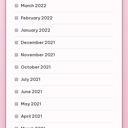
March 2022
February 2022
January 2022
December 2021
November 2021
October 2021
July 2021
June 2021
May 2021
April 2021