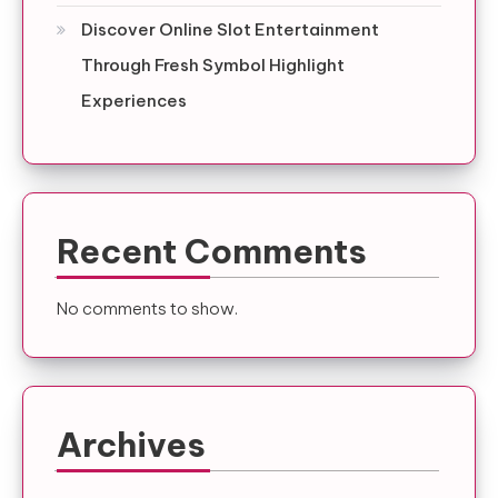
Discover Online Slot Entertainment
Through Fresh Symbol Highlight
Experiences
Recent Comments
No comments to show.
Archives