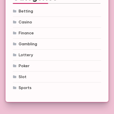
Betting
Casino
Finance
Gambling
Lottery
Poker
Slot
Sports