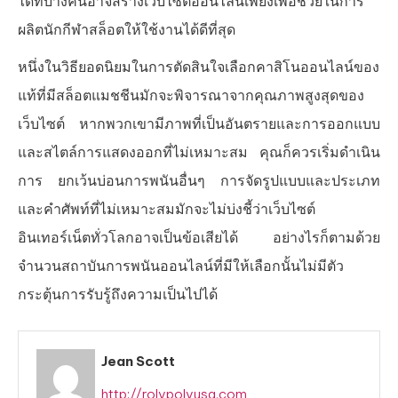
ได้ที่บางคนอาจสร้างเว็บไซต์ออนไลน์เพียงเพื่อช่วยในการ
ผลิตนักกีฬาสล็อตให้ใช้งานได้ดีที่สุด
หนึ่งในวิธียอดนิยมในการตัดสินใจเลือกคาสิโนออนไลน์ของ
แท้ที่มีสล็อตแมชชีนมักจะพิจารณาจากคุณภาพสูงสุดของ
เว็บไซต์ หากพวกเขามีภาพที่เป็นอันตรายและการออกแบบ
และสไตล์การแสดงออกที่ไม่เหมาะสม คุณก็ควรเริ่มดำเนิน
การ ยกเว้นบ่อนการพนันอื่นๆ การจัดรูปแบบและประเภท
และคำศัพท์ที่ไม่เหมาะสมมักจะไม่บ่งชี้ว่าเว็บไซต์
อินเทอร์เน็ตทั่วโลกอาจเป็นข้อเสียได้ อย่างไรก็ตามด้วย
จำนวนสถาบันการพนันออนไลน์ที่มีให้เลือกนั้นไม่มีตัว
กระตุ้นการรับรู้ถึงความเป็นไปได้
Jean Scott
http://rolypolyusa.com