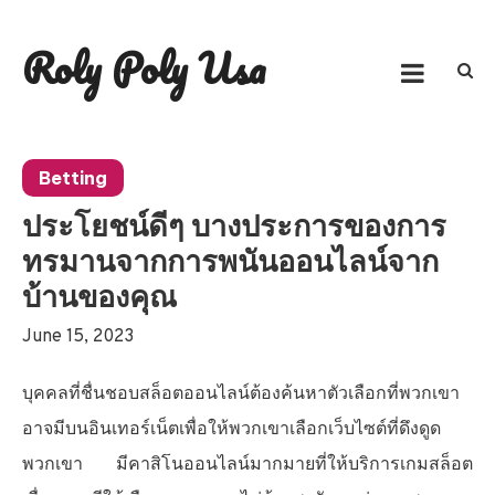
Skip
to
Roly Poly Usa
content
Betting
ประโยชน์ดีๆ บางประการของการ
ทรมานจากการพนันออนไลน์จาก
บ้านของคุณ
June 15, 2023
บุคคลที่ชื่นชอบสล็อตออนไลน์ต้องค้นหาตัวเลือกที่พวกเขา
อาจมีบนอินเทอร์เน็ตเพื่อให้พวกเขาเลือกเว็บไซต์ที่ดึงดูด
พวกเขา มีคาสิโนออนไลน์มากมายที่ให้บริการเกมสล็อต