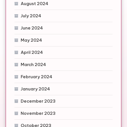
August 2024
July 2024
June 2024
May 2024
April 2024
March 2024
February 2024
January 2024
December 2023
November 2023
October 2023