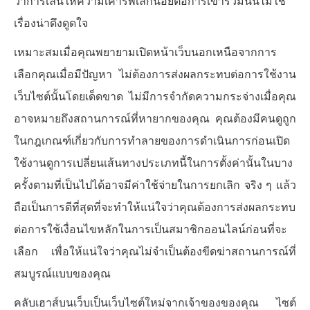
ว่าการเล่นให้ความเคารพเล็กน้อยต่อการเข้าร่วมนั้นไม่ใช่
เรื่องน่าดึงดูดใจ
เหมาะสมเมื่อคุณพยายามเปิดหน้าเว็บนอกเหนือจากการ
เลือกคุณเมื่อมีปัญหา ไม่ต้องการส่งผลกระทบต่อการใช้งาน
เว็บไซต์นั้นโดยเด็ดขาด ไม่มีการจำกัดความกระจ่างเมื่อคุณ
อาจหมายถึงสถานการณ์ที่หายากของคุณ คุณต้องมีคนดูถูก
ในกฎเกณฑ์เกี่ยวกับการทำลายของการดำเนินการก่อนเปิด
ใช้งานดูการเปลี่ยนเส้นทางประเภทนี้ในการตั้งค่านั้นในบาง
ครั้งตามที่เป็นไปได้อาจมีค่าใช้จ่ายในการยกเลิก จริง ๆ แล้ว
ถือเป็นการดีที่สุดที่จะทำให้แน่ใจว่าคุณต้องการส่งผลกระทบ
ต่อการใช้เงื่อนไขหลักในการเป็นสมาชิกออนไลน์ก่อนที่จะ
เลือก เพื่อให้แน่ใจว่าคุณไม่จำเป็นต้องขีดฆ่าสถานการณ์ที่
สมบูรณ์แบบของคุณ
คลับเฮาส์บนเว็บเป็นเว็บไซต์ใหม่จากเจ้าของของคุณ ไซต์