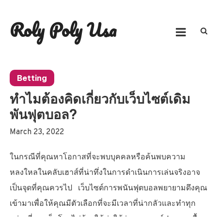
Skip
to
Roly Poly Usa
content
Betting
ทำไมต้องคิดเกี่ยวกับเว็บไซต์เดิม
พันฟุตบอล?
March 23, 2022
ในกรณีที่คุณหาโอกาสที่จะพบบุคคลหรือค้นพบความ
หลงใหลในคลับเฮาส์ที่น่าทึ่งในการดำเนินการเล่นจริงอาจ
เป็นจุดที่คุณควรไป เว็บไซต์การพนันฟุตบอลพยายามดึงคุณ
เข้ามาเพื่อให้คุณมีตัวเลือกที่จะมีเวลาที่น่ากลัวและทำทุก