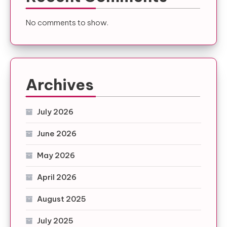
No comments to show.
Archives
July 2026
June 2026
May 2026
April 2026
August 2025
July 2025