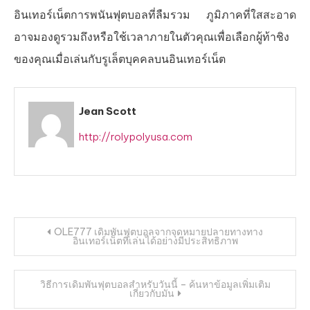
อินเทอร์เน็ตการพนันฟุตบอลที่ลืมรวม ภูมิภาคที่ใสสะอาด
อาจมองดูรวมถึงหรือใช้เวลาภายในตัวคุณเพื่อเลือกผู้ท้าชิง
ของคุณเมื่อเล่นกับรูเล็ตบุคคลบนอินเทอร์เน็ต
Jean Scott
http://rolypolyusa.com
Post
OLE777 เดิมพันฟุตบอลจากจุดหมายปลายทางทาง
อินเทอร์เน็ตที่เล่นได้อย่างมีประสิทธิภาพ
navigation
วิธีการเดิมพันฟุตบอลสำหรับวันนี้ – ค้นหาข้อมูลเพิ่มเติม
เกี่ยวกับมัน