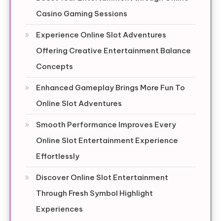
Casino Gaming Sessions
Experience Online Slot Adventures
Offering Creative Entertainment Balance
Concepts
Enhanced Gameplay Brings More Fun To
Online Slot Adventures
Smooth Performance Improves Every
Online Slot Entertainment Experience
Effortlessly
Discover Online Slot Entertainment
Through Fresh Symbol Highlight
Experiences