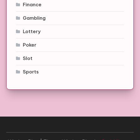
Finance
Gambling
Lottery
Poker
Slot
Sports