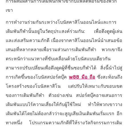
การผสมผสานการเดิมพันกีฬาเข้ากับแพลตฟอร์มของพวก
เขา
การทำงานร่วมกันระหว่างโบนัสคาสิโนออนไลน์และการ
เดิมพันกีฬานั้นอยู่ในวัตถุประสงค์ร่วมกัน: เพื่อดึงดูดผู้เล่น
และส่งเสริมความภักดี เนื่องจากคาสิโนออนไลน์นำเสนอข้อ
เสนอที่หลากหลายเพื่อรวมส่วนการเดิมพันกีฬา พวกเขาจึง
ตระหนักว่าแนวทางที่ขับเคลื่อนด้วยโบนัสแบบเดียวกัน
สามารถปรับเปลี่ยนเพื่อดึงดูดผู้ที่ชื่นชอบกีฬาได้ สิ่งนี้นำไปสู่
การเกิดขึ้นของโบนัสสปอร์ตบุ๊ค
w88 มือ ถือ
ซึ่งสะท้อนถึง
โครงสร้างของโบนัสคาสิโน แต่ปรับให้เหมาะกับขอบเขต
ของการเดิมพันกีฬา ตัวอย่างเช่น สปอร์ตบุ๊คอาจเสนอการ
เดิมพันแบบไร้ความเสี่ยงให้กับผู้ใช้ใหม่ ทำให้พวกเขาวาง
เดิมพันได้โดยไม่ต้องกลัวว่าจะสูญเสียเงินเดิมพันเริ่มแรก อีก
ทางหนึ่ง โปรแกรมความภักดีที่ให้รางวัลกิจกรรมการเดิม