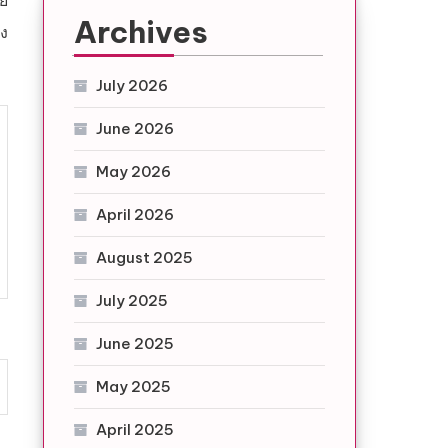
ัย
Archives
ง
July 2026
June 2026
May 2026
April 2026
August 2025
July 2025
June 2025
May 2025
April 2025