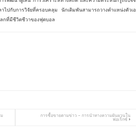
การพัฒนาผู้เล่น การวิเคราะห์ทางสถิติ และความตระหนักรู้ถึงปัจจ
ไปกับการวิจัยที่ครอบคลุม นักเดิมพันสามารถวางตำแหน่งตัวเอ
โลกที่มีชีวิตชีวาของฟุตบอล
ิม
การซื้อขายตามข่าว – การนำทางความผันผวนใน
ฟอเร็กซ์