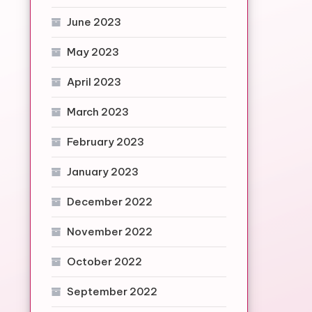
June 2023
May 2023
April 2023
March 2023
February 2023
January 2023
December 2022
November 2022
October 2022
September 2022