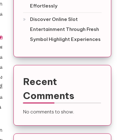
ัก
Effortlessly
ิน
Discover Online Slot
Entertainment Through Fresh
ุด
Symbol Highlight Experiences
พ
ใน
ใน
ง
Recent
ี่
Comments
ใน
น
No comments to show.
ก