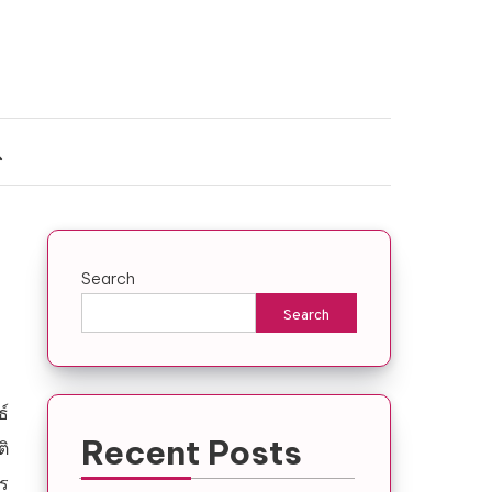
Search
Search
ธ์
Recent Posts
ติ
าร