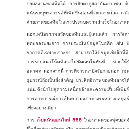
ต่อผลงานของทีมได้ การจับตาดูสถาบันเยาวชน ดิวิ
พนันระบุพรสวรรค์ที่เพิ่มขึ้นก่อนที่จะกลายเป็น
ศักยภาพของทีมในการประสบความสำเร็จในอนาค
นอกเหนือจากพลวัตของทีมและผู้เล่นแล้ว การวิเ
ฟุตบอลระยะยาว การประเมินข้อมูลในอดีต เช่น 
อากาศที่เฉพาะเจาะจง สามารถให้ข้อมูลเชิงลึกที่ม
การระบุแนวโน้มที่อาจไม่ชัดเจนในทันที ช่วยให้นั
อนาคต นอกจากนี้ การพิจารณาปัจจัยภายนอก เช
อุปกรณ์ถือเป็นสิ่งสำคัญ ประสิทธิภาพของทีมอาจได
แน่น ซึ่งนำไปสู่ความเหนื่อยล้าและความเสี่ยงที่เพิ่
การคาดการณ์อาจเป็นความแตกต่างระหว่างกลยุทธ์ร
เพียงอย่างเดียว
การ
เว็บพนันออนไลน์ 888
ในอนาคตของฟุตบอลจำเ