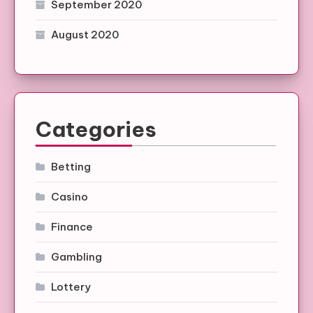
September 2020
August 2020
Categories
Betting
Casino
Finance
Gambling
Lottery