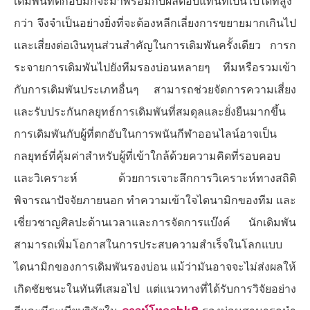
เดิมพันที่ตกอับมักจะมาพร้อมกับผลตอบแทนที่เป็นไปได้ที่สูง
กว่า จึงจำเป็นอย่างยิ่งที่จะต้องหลีกเลี่ยงการขยายมากเกินไป
และเสี่ยงต่อเงินทุนส่วนสำคัญในการเดิมพันครั้งเดียว การก
ระจายการเดิมพันไปยังทีมรองบ่อนหลายๆ ทีมหรือรวมเข้า
กับการเดิมพันประเภทอื่นๆ สามารถช่วยจัดการความเสี่ยง
และรับประกันกลยุทธ์การเดิมพันที่สมดุลและยั่งยืนมากขึ้น
การเดิมพันกับผู้ที่ตกอับในการพนันกีฬาออนไลน์อาจเป็น
กลยุทธ์ที่คุ้มค่าสำหรับผู้ที่เข้าใกล้ด้วยความคิดที่รอบคอบ
และวิเคราะห์ ด้วยการเจาะลึกการวิเคราะห์ทางสถิติ
พิจารณาปัจจัยภายนอก ทำความเข้าใจไดนามิกของทีม และ
เชี่ยวชาญศิลปะด้านเวลาและการจัดการแบ๊งค์ นักเดิมพัน
สามารถเพิ่มโอกาสในการประสบความสำเร็จในโลกแบบ
ไดนามิกของการเดิมพันรองบ่อน แม้ว่ามันอาจจะไม่ส่งผลให้
เกิดชัยชนะในทันทีเสมอไป แต่แนวทางที่ได้รับการวิจัยอย่าง