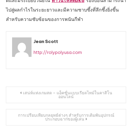
ดีและมีระเบียบวินัยใน
ดาวน์โหลดbk8
รองบ่อนสามารถนำ
ไปสู่ผลกำไรในระยะยาวและมีความซาบซึ้งที่ลึกซึ้งยิ่งขึ้น
สำหรับความซับซ้อนของการพนันกีฬา
Jean Scott
http://rolypolyusa.com
Post
เสน่ห์แห่งเกมสด – แอ็คชั่นแบบเรียลไทม์ในคาสิโน
ออนไลน์
navigation
การเปรียบเทียบกลยุทธ์ต่างๆ สำหรับการเดิมพันอุปกรณ์
ประกอบฉากของผู้เล่น