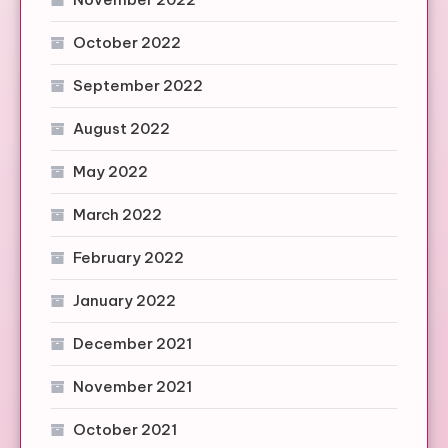
October 2022
September 2022
August 2022
May 2022
March 2022
February 2022
January 2022
December 2021
November 2021
October 2021