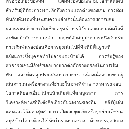
หรือชื่อเสียงของทีม แต่ทีมรองบ่อนก็มอบโอกาสพิเศษ
สำหรับผู้ที่ต้องการเจาะลึกถึงความแตกต่างของเกม การเดิม
พันกับทีมรองที่ประสบความสำเร็จนั้นต้องอาศัยการผสม
ผสานระหว่างการคิดเชิงกลยุทธ์ การวิจัย และความเต็มใจที่
จะขัดแย้งกับกระแสหลัก กลยุทธ์สำคัญประการหนึ่งสำหรับ
การเดิมพันรองบ่อนคือการมุ่งเน้นไปที่ทีมที่มีพื้นฐานที่
แข็งแกร่งซึ่งบุคคลทั่วไปอาจมองข้ามได้ การรับรู้ของ
สาธารณชนมีอิทธิพลอย่างมากต่ออัตราต่อรองในการเดิม
พัน และทีมที่ถูกประเมินค่าต่ำอย่างต่อเนื่องเนื่องจากขาดผู้
เล่นดาวเด่นหรือผลงานที่ย่ำแย่ในช่วงที่ผ่านมาสามารถมอบ
โอกาสที่ยอดเยี่ยมให้กับนักเดิมพันที่ชาญฉลาด การ
วิเคราะห์ทางสถิติเชิงลึกเกี่ยวกับผลงานของทีม สถิติผู้เล่น
และแนวโน้มล่าสุดสามารถเปิดเผยจุดแข็งหรือจุดอ่อนที่ซ่อน
อยู่ซึ่งไม่ได้สะท้อนให้เห็นในราคาต่อรอง ด้วยการขุดลึกลง