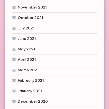
November 2021
October 2021
July 2021
June 2021
May 2021
April 2021
March 2021
February 2021
January 2021
December 2020