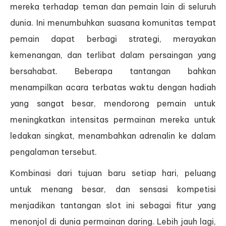
mereka terhadap teman dan pemain lain di seluruh
dunia. Ini menumbuhkan suasana komunitas tempat
pemain dapat berbagi strategi, merayakan
kemenangan, dan terlibat dalam persaingan yang
bersahabat. Beberapa tantangan bahkan
menampilkan acara terbatas waktu dengan hadiah
yang sangat besar, mendorong pemain untuk
meningkatkan intensitas permainan mereka untuk
ledakan singkat, menambahkan adrenalin ke dalam
pengalaman tersebut.
Kombinasi dari tujuan baru setiap hari, peluang
untuk menang besar, dan sensasi kompetisi
menjadikan tantangan slot ini sebagai fitur yang
menonjol di dunia permainan daring. Lebih jauh lagi,