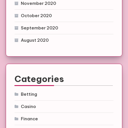
November 2020
October 2020
September 2020
August 2020
Categories
Betting
Casino
Finance