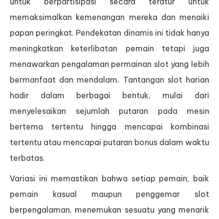
untuk berpartisipasi secara teratur untuk
memaksimalkan kemenangan mereka dan menaiki
papan peringkat. Pendekatan dinamis ini tidak hanya
meningkatkan keterlibatan pemain tetapi juga
menawarkan pengalaman permainan slot yang lebih
bermanfaat dan mendalam. Tantangan slot harian
hadir dalam berbagai bentuk, mulai dari
menyelesaikan sejumlah putaran pada mesin
bertema tertentu hingga mencapai kombinasi
tertentu atau mencapai putaran bonus dalam waktu
terbatas.
Variasi ini memastikan bahwa setiap pemain, baik
pemain kasual maupun penggemar slot
berpengalaman, menemukan sesuatu yang menarik