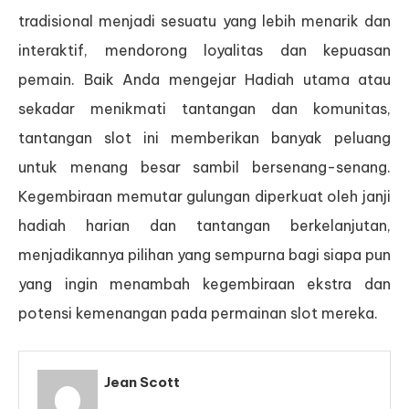
tradisional menjadi sesuatu yang lebih menarik dan
interaktif, mendorong loyalitas dan kepuasan
pemain. Baik Anda mengejar Hadiah utama atau
sekadar menikmati tantangan dan komunitas,
tantangan slot ini memberikan banyak peluang
untuk menang besar sambil bersenang-senang.
Kegembiraan memutar gulungan diperkuat oleh janji
hadiah harian dan tantangan berkelanjutan,
menjadikannya pilihan yang sempurna bagi siapa pun
yang ingin menambah kegembiraan ekstra dan
potensi kemenangan pada permainan slot mereka.
Jean Scott