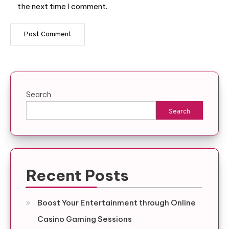
the next time I comment.
Search
Search
Recent Posts
Boost Your Entertainment through Online
Casino Gaming Sessions