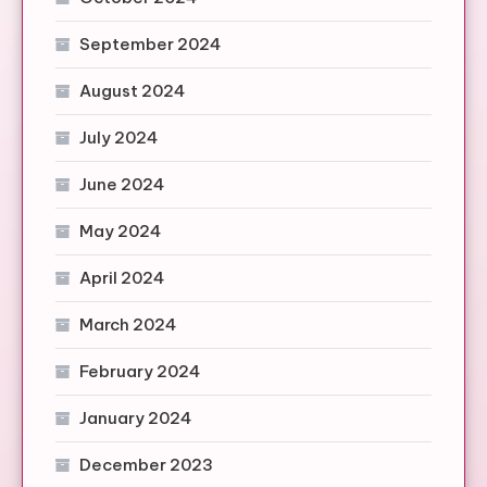
September 2024
August 2024
July 2024
June 2024
May 2024
April 2024
March 2024
February 2024
January 2024
December 2023