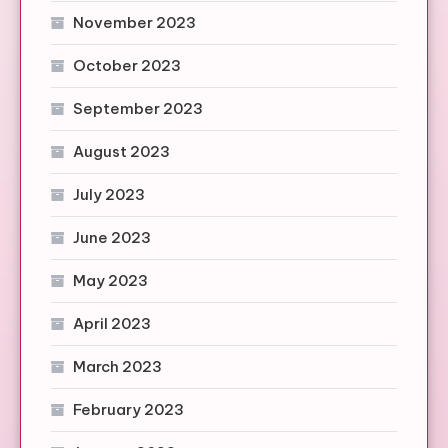
November 2023
October 2023
September 2023
August 2023
July 2023
June 2023
May 2023
April 2023
March 2023
February 2023