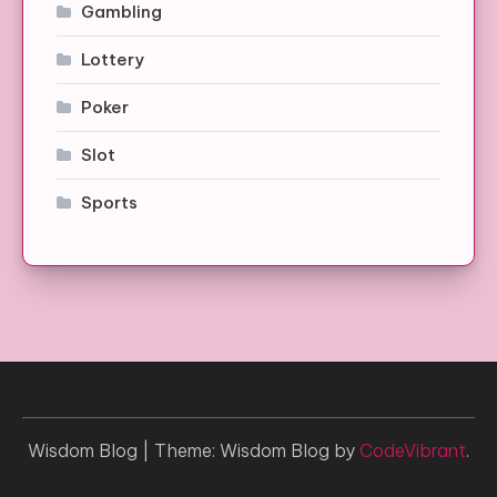
Gambling
Lottery
Poker
Slot
Sports
Wisdom Blog
|
Theme: Wisdom Blog by
CodeVibrant
.