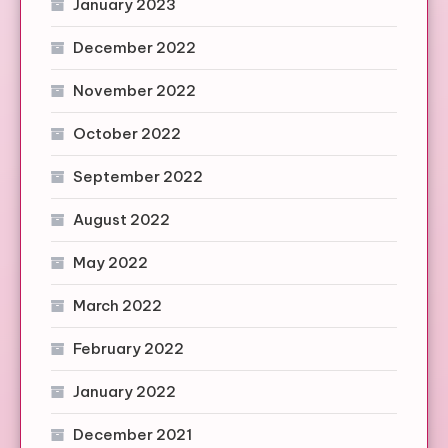
January 2023
December 2022
November 2022
October 2022
September 2022
August 2022
May 2022
March 2022
February 2022
January 2022
December 2021